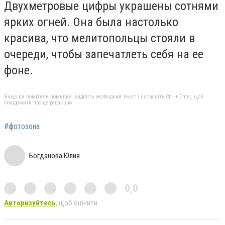
Двухметровые цифры украшены сотнями
ярких огней. Она была настолько
красива, что мелитопольцы стояли в
очереди, чтобы запечатлеть себя на ее
фоне.
Якщо ви помітили помилку, виділіть необхідний текст і натисніть Ctrl + Enter, щоб
повідомити про це редакцію
#фотозона
Богданова Юлия
0,0
Авторизуйтесь
, щоб оцінити