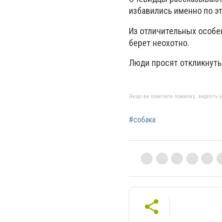
избавились именно по э
Из отличительных особен
берет неохотно.
Люди просят откликнутьс
Якщо ви помітили помилку, виділіть нео
#собака