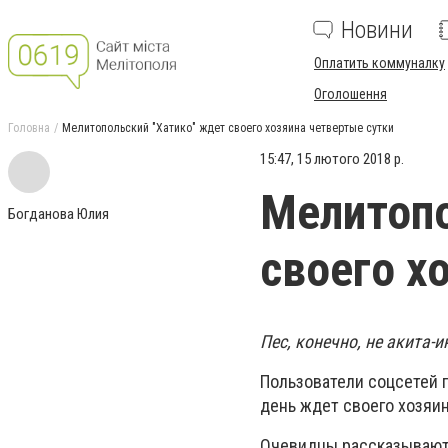
Новини
Оплатить коммуналку
Оголошення
Головна
Мелитопольский "Хатико" ждет своего хозяина четвертые сутки
15:47, 15 лютого 2018 р.
Мелитопо
Богданова Юлия
своего х
Пес, конечно, не акита-
Пользователи соцсетей 
день ждет своего хозяин
Очевидцы рассказывают, 