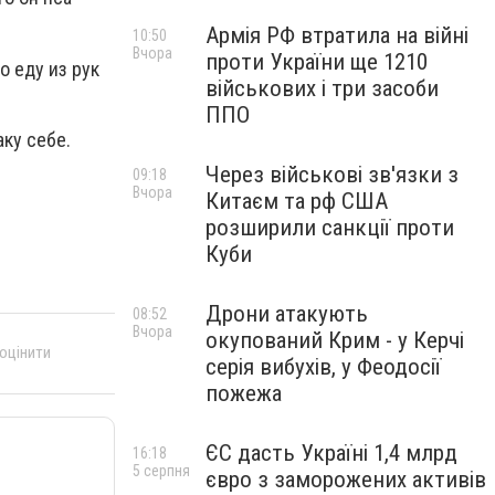
Армія РФ втратила на війні
10:50
Вчора
проти України ще 1210
о еду из рук
військових і три засоби
ППО
аку себе.
Через військові зв'язки з
09:18
Вчора
Китаєм та рф США
розширили санкції проти
Куби
Дрони атакують
08:52
Вчора
окупований Крим - у Керчі
 оцінити
серія вибухів, у Феодосії
пожежа
ЄС дасть Україні 1,4 млрд
16:18
5 серпня
євро з заморожених активів