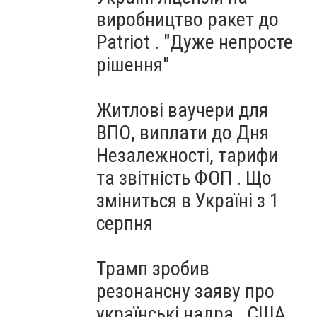
виробництво ракет до
Patriot . "Дуже непросте
рішення"
Житлові ваучери для
ВПО, виплати до Дня
Незалежності, тарифи
та звітність ФОП . Що
зміниться в Україні з 1
серпня
Трамп зробив
резонансну заяву про
українські надра . США