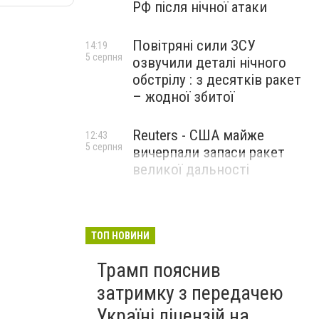
РФ після нічної атаки
Повітряні сили ЗСУ
14:19
5 серпня
озвучили деталі нічного
обстрілу : з десятків ракет
– жодної збитої
Reuters - США майже
12:43
5 серпня
вичерпали запаси ракет
великої дальності
ТОП НОВИНИ
Трамп пояснив
затримку з передачею
Україні ліцензій на