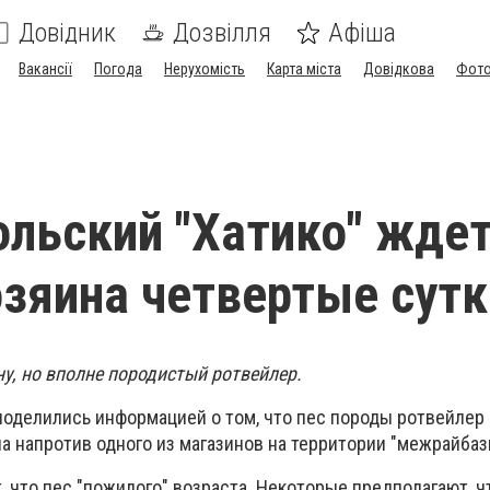
Довідник
Дозвілля
Афіша
Вакансії
Погода
Нерухомість
Карта міста
Довідкова
Фото
льский "Хатико" жде
озяина четвертые сутк
ину, но вполне породистый ротвейлер.
поделились информацией о том, что пес породы ротвейлер
а напротив одного из магазинов на территории "межрайбаз
что пес "пожилого" возраста. Некоторые предполагают, чт