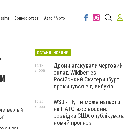
звіти
Вопрос-ответ
Авто / Мото
ОСТАННІ НОВИНИ
т
Дрони атакували черговий
14:13
Вчора
склад Wildberries .
и
Російський Єкатеринбург
прокинувся від вибухів
WSJ - Путін може напасти
12:47
Вчора
на НАТО вже восени:
 четвертый
розвідка США опублікувала
ы".
новий прогноз
о он пса