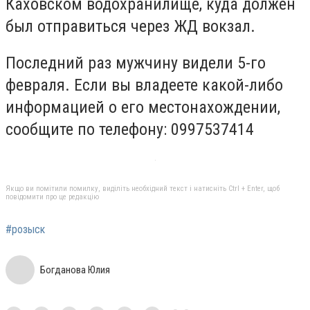
Каховском водохранилище, куда должен
был отправиться через ЖД вокзал.
Последний раз мужчину видели 5-го
февраля. Если вы владеете какой-либо
информацией о его местонахождении,
сообщите по телефону: 0997537414
Якщо ви помітили помилку, виділіть необхідний текст і натисніть Ctrl + Enter, щоб
повідомити про це редакцію
#розыск
Богданова Юлия