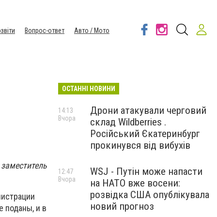
звіти
Вопрос-ответ
Авто / Мото
ОСТАННІ НОВИНИ
Дрони атакували черговий
14:13
Вчора
склад Wildberries .
Російський Єкатеринбург
прокинувся від вибухів
 заместитель
WSJ - Путін може напасти
12:47
Вчора
на НАТО вже восени:
розвідка США опублікувала
истрации
новий прогноз
 поданы, и в