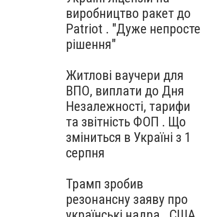
виробництво ракет до
Patriot . "Дуже непросте
рішення"
Житлові ваучери для
ВПО, виплати до Дня
Незалежності, тарифи
та звітність ФОП . Що
зміниться в Україні з 1
серпня
Трамп зробив
резонансну заяву про
українські надра . США