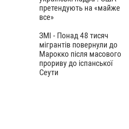
претендують на «майже
все»
ЗМІ - Понад 48 тисяч
мігрантів повернули до
Марокко після масового
прориву до іспанської
Сеути