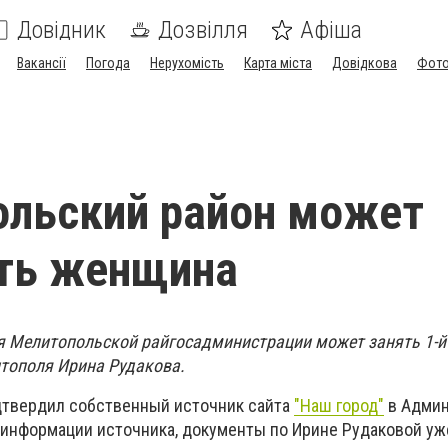
Довідник
Дозвілля
Афіша
Вакансії
Погода
Нерухомість
Карта міста
Довідкова
Фото
ольский район может
ить женщина
 Мелитопольской райгосадминистрации может занять 1-й
тополя Ирина Рудакова.
дтвердил собственный источник сайта
"Наш город"
в Админ
 информации источника, документы по Ирине Рудаковой уже