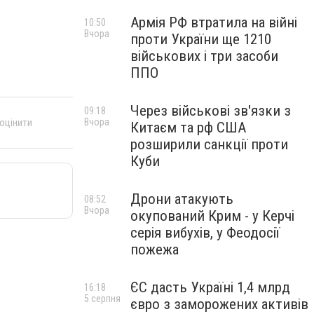
Армія РФ втратила на війні
10:50
Вчора
проти України ще 1210
військових і три засоби
ППО
Через військові зв'язки з
09:18
 оцінити
Вчора
Китаєм та рф США
розширили санкції проти
Куби
Дрони атакують
08:52
Вчора
окупований Крим - у Керчі
серія вибухів, у Феодосії
пожежа
ЄС дасть Україні 1,4 млрд
16:18
5 серпня
євро з заморожених активів