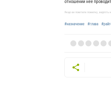
отношении нее проводит
Якщо ви помітили помилку, виділіть нео
#назначение
#глава
#райг