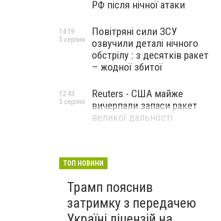
РФ після нічної атаки
Повітряні сили ЗСУ
14:19
5 серпня
озвучили деталі нічного
обстрілу : з десятків ракет
– жодної збитої
Reuters - США майже
12:43
5 серпня
вичерпали запаси ракет
великої дальності
ТОП НОВИНИ
Трамп пояснив
затримку з передачею
Україні ліцензій на