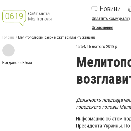
Новини
Оплатить коммуналку
Оголошення
Головна
Мелитопольский район может возглавить женщина
15:54, 16 лютого 2018 р.
Мелитоп
Богданова Юлия
возглав
Должность председателя
городского головы Мели
Информацию об этом по
Президента Украины. По