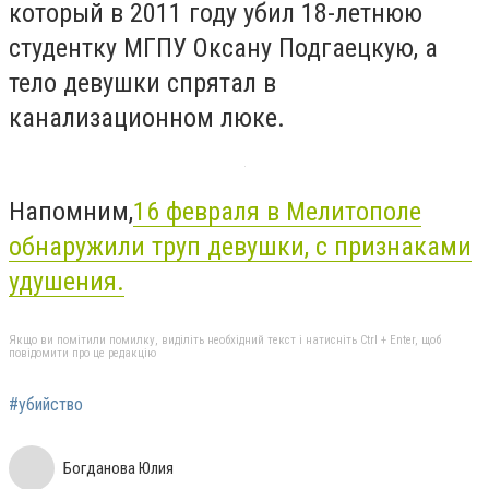
который в 2011 году убил 18-летнюю
студентку МГПУ Оксану Подгаецкую, а
тело девушки спрятал в
канализационном люке.
Напомним,
16 февраля в Мелитополе
обнаружили труп девушки, с признаками
удушения.
Якщо ви помітили помилку, виділіть необхідний текст і натисніть Ctrl + Enter, щоб
повідомити про це редакцію
#убийство
Богданова Юлия