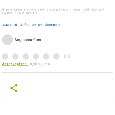
Якщо ви помітили помилку, виділіть необхідний текст і натисніть Ctrl + Enter, щоб
повідомити про це редакцію
#мирный
#общежитие
#военные
Богданова Юлия
0,0
Авторизуйтесь
, щоб оцінити