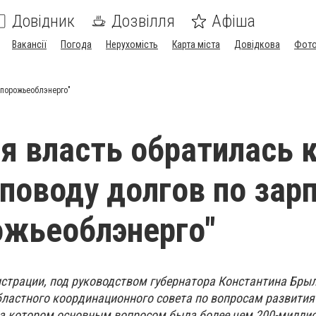
Довідник
Дозвілля
Афіша
Вакансії
Погода
Нерухомість
Карта міста
Довідкова
Фото
апорожьеоблэнерго"
я власть обратилась 
 поводу долгов по зар
ожьеоблэнерго"
страции, под руководством губернатора Константина Брыл
бластного координационного совета по вопросам развития
а котором основным вопросом была более чем 200-милли