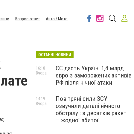
звіти
Вопрос-ответ
Авто / Мото
ОСТАННІ НОВИНИ
к
ЄС дасть Україні 1,4 млрд
16:18
Вчора
євро з заморожених активів
плате
РФ після нічної атаки
Повітряні сили ЗСУ
14:19
Вчора
озвучили деталі нічного
обстрілу : з десятків ракет
я,
– жодної збитої
онная