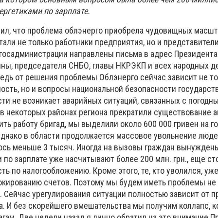
ергетиками по зарплате.
ил, что проблема облэнерго приобрела чудовищных масшт
али не только работники предприятия, но и представители
лгосадминистрации направлены письма в адрес Президента
ны, председателя СНБО, главы НКРЭКП и всех народных д
Ведь от решения проблемы Облэнерго сейчас зависит не т
сть, но и вопросы национальной безопасности государства
сти не возникает аварийных ситуаций, связанных с погодн
 в некоторых районах региона прекратили существование 
ть работу бригад, мы выделили около 600 000 гривен на г
днако в области продолжается массовое увольнение людей
лось меньше 3 тысяч. Иногда на вызовы граждан вынужден
 по зарплате уже насчитывают более 200 млн. грн., еще ст
ь по налогообложению. Кроме этого, те, кто уволился, уж
локированию счетов. Поэтому мы будем иметь проблемы не 
 Сейчас урегулирования ситуации полностью зависит от п
а. И без скорейшего вмешательства мы получим коллапс, 
агам. Две недели назад я лично обратил на это внимание П