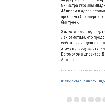
министра Украины Влади
45 писем в адрес первы
проблемы Облэнерго, тог
быстрее».
Заместитель председате
Лех отметила, что пред
собственные долги из-за
этому вопросу выступил
Богомолов и директор Д
Антонов.
Якщо ви помітили помилку, виділіть нео
#запорожьеоблэнерго
#до