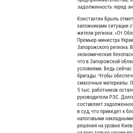
задолженность перед эн
Константин Брыль отмет
заложниками ситуации ст
жители региона: «От Об
Премьер-министра Украи
Запорожского региона. 
экономическая безопасно
что в Запорожской обла
условиями. Ведь сейчас
бригады. Чтобы обеспечи
смазочные материалы. О
5 тыс. работников оста
руководители РЭС. Долги
составляет задолженност
в суд, что приведет к б
налоговыми накладными.
решения на уровне Киев
на руку только нашим вр