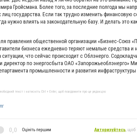
мира Гройсмана. Более того, за последние полгода мы нап
х лиц государства. Если так трудно изменить финансовую
да нужно влиять на законодательную базу. И делать это к
ля правления общественной организации «Бизнес-Союз «
ставители бизнеса ежедневно теряют немалые средства и
 ситуации, что сейчас происходит с Облэнерго. Содокладч
и директор по энергосбыта ОАО «Запорожьеоблэнерго» М
епартамента промышленности и развития инфраструктуры
бхідний текст і натисніть Ctrl + Enter, щоб повідомити про це редакцію
лг
0,0
Оцініть першим
Авторизуйтесь
, щоб