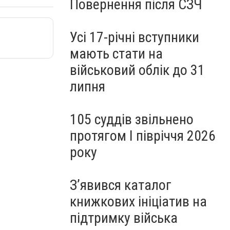
Повернення після СЗЧ
Усі 17-річні вступники
мають стати на
військовий облік до 31
липня
105 суддів звільнено
протягом I півріччя 2026
року
З’явився каталог
книжкових ініціатив на
підтримку війська