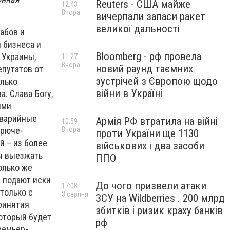
Reuters - США майже
12:43
Вчора
вичерпали запаси ракет
великої дальності
абов и
 бизнеса и
Bloomberg - рф провела
 Украины,
11:27
Вчора
новий раунд таємних
епутатов от
зустрічей з Європою щодо
олько
війни в Україні
. Слава Богу,
ыми
аварийные
Армія РФ втратила на війні
10:59
Вчора
орюче-
проти України ще 1130
 – из более
військових і два засоби
ы выезжать
ППО
олько же
е подают иски
До чого призвели атаки
17:08
только с
3 серпня
ЗСУ на Wildberries . 200 млрд
ринятия
збитків і ризик краху банків
который будет
рф
ремьер-