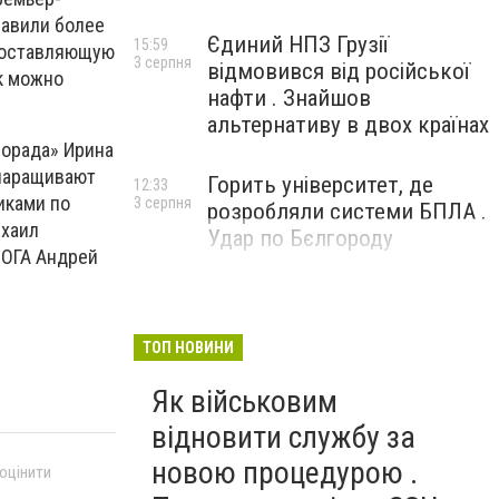
равили более
Єдиний НПЗ Грузії
15:59
 составляющую
3 серпня
відмовився від російської
ак можно
нафти . Знайшов
альтернативу в двох країнах
Порада» Ирина
 наращивают
Горить університет, де
12:33
иками по
3 серпня
розробляли системи БПЛА .
ихаил
Удар по Бєлгороду
 ОГА Андрей
ТОП НОВИНИ
Як військовим
відновити службу за
новою процедурою .
 оцінити