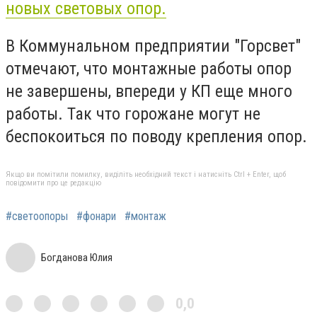
новых световых опор.
В Коммунальном предприятии "Горсвет"
отмечают, что монтажные работы опор
не завершены, впереди у КП еще много
работы. Так что горожане могут не
беспокоиться по поводу крепления опор.
Якщо ви помітили помилку, виділіть необхідний текст і натисніть Ctrl + Enter, щоб
повідомити про це редакцію
#светоопоры
#фонари
#монтаж
Богданова Юлия
0,0