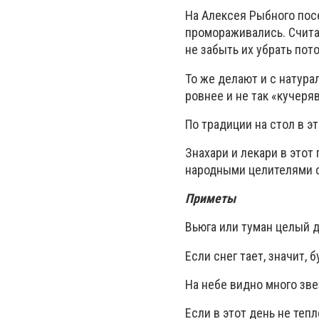
На Алексея Рыбного посе
промораживались. Считае
не забыть их убрать пот
То же делают и с натура
ровнее и не так «кучеря
По традиции на стол в э
Знахари и лекари в этот
народными целителями 
Приметы
Вьюга или туман целый д
Если снег тает, значит, 
На небе видно много зве
Если в этот день не теп