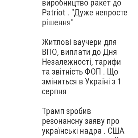
виробництво ракет до
Patriot . "Дуже непросте
рішення"
Житлові ваучери для
ВПО, виплати до Дня
Незалежності, тарифи
та звітність ФОП . Що
зміниться в Україні з 1
серпня
Трамп зробив
резонансну заяву про
українські надра . США