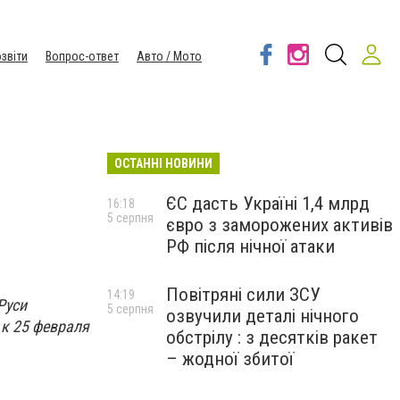
звіти
Вопрос-ответ
Авто / Мото
ОСТАННІ НОВИНИ
ЄС дасть Україні 1,4 млрд
16:18
5 серпня
євро з заморожених активів
РФ після нічної атаки
Повітряні сили ЗСУ
14:19
Руси
5 серпня
озвучили деталі нічного
 к 25 февраля
обстрілу : з десятків ракет
– жодної збитої