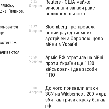
Reuters - США майже
12:43
ялись»,
5 серпня
вичерпали запаси ракет
дке. Главное,
великої дальності
Bloomberg - рф провела
становится
11:27
5 серпня
новий раунд таємних
цу.
зустрічей з Європою щодо
сстегаям.
війни в Україні
лечиваются
Армія РФ втратила на війні
10:59
5 серпня
проти України ще 1130
військових і два засоби
ППО
До чого призвели атаки
17:08
3 серпня
ЗСУ на Wildberries . 200 млрд
збитків і ризик краху банків
рф