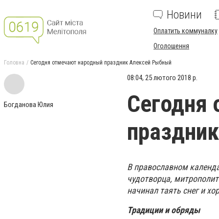
Новини
Оплатить коммуналку
Оголошення
Головна
Сегодня отмечают народный праздник Алексей Рыбный
08:04, 25 лютого 2018 р.
Сегодня 
Богданова Юлия
праздни
В православном календа
чудотворца, митрополита
начинал таять снег и хо
Традиции и обряды