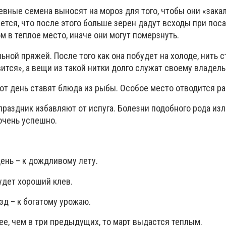
вные семена выносят на мороз для того, чтобы они «закал
тся, что после этого больше зерен дадут всходы при поса
ом в теплое место, иначе они могут померзнуть.
льной пряжей. После того как она побудет на холоде, нить 
вится», а вещи из такой нитки долго служат своему владель
тот день ставят блюда из рыбы. Особое место отводится ра
 праздник избавляют от испуга. Болезни подобного рода из
очень успешно.
ень – к дождливому лету.
будет хороший клев.
зд – к богатому урожаю.
лее, чем в три предыдущих, то март выдастся теплым.