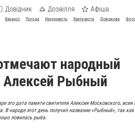
Довідник
Дозвілля
Афіша
Вакансії
Погода
Нерухомість
Карта міста
Довідкова
Фото
отмечают народный
к Алексей Рыбный
ре это дата памяти святителя Алексия Московского, всея 
. В народе этот день получил название «Рыбный», так как
рошо ловилась рыба.