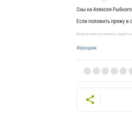
Сны на Алексея Рыбного
Если положить пряжу в с
Якщо ви помітили помилку, виділіть нео
#праздник