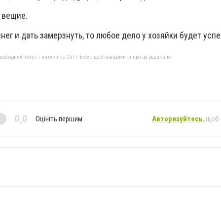
 вещие.
нег и дать замерзнуть, то любое дело у хозяйки будет усп
бхідний текст і натисніть Ctrl + Enter, щоб повідомити про це редакцію
0,0
Оцініть першим
Авторизуйтесь
, щоб