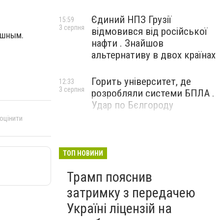
Єдиний НПЗ Грузії
15:59
3 серпня
відмовився від російської
ешным.
нафти . Знайшов
альтернативу в двох країнах
Горить університет, де
12:33
3 серпня
розробляли системи БПЛА .
Удар по Бєлгороду
 оцінити
ТОП НОВИНИ
Трамп пояснив
затримку з передачею
Україні ліцензій на