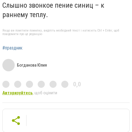
Слышно звонкое пение синиц – к
раннему теплу.
Якщо ви помітили помилку, виділіть необхідний текст і натисніть Ctrl + Enter, щоб
повідомити про це редакцію
#праздник
Богданова Юлия
0,0
Авторизуйтесь
, щоб оцінити