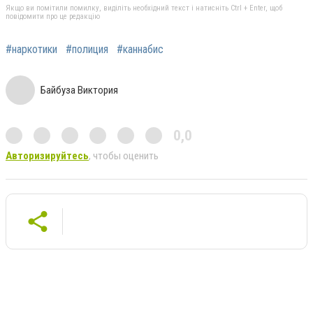
Якщо ви помітили помилку, виділіть необхідний текст і натисніть Ctrl + Enter, щоб
повідомити про це редакцію
#наркотики
#полиция
#каннабис
Байбуза Виктория
0,0
Авторизируйтесь
, чтобы оценить