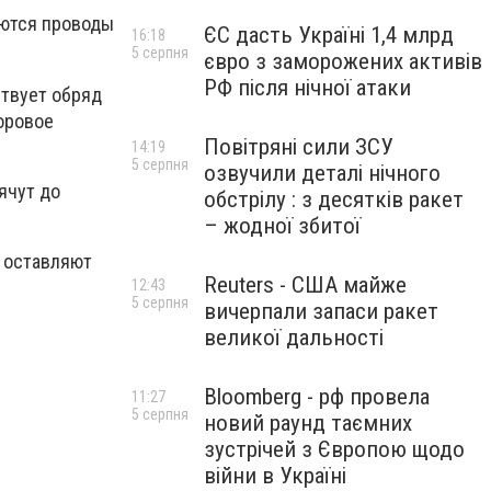
аются проводы
ЄС дасть Україні 1,4 млрд
16:18
5 серпня
євро з заморожених активів
РФ після нічної атаки
ствует обряд
оровое
Повітряні сили ЗСУ
14:19
5 серпня
озвучили деталі нічного
ячут до
обстрілу : з десятків ракет
– жодної збитої
и оставляют
Reuters - США майже
12:43
5 серпня
вичерпали запаси ракет
великої дальності
Bloomberg - рф провела
11:27
5 серпня
новий раунд таємних
зустрічей з Європою щодо
війни в Україні