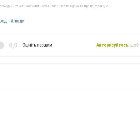
бхідний текст і натисніть Ctrl + Enter, щоб повідомити про це редакцію
род
#люди
0,0
Оцініть першим
Авторизуйтесь
, щоб