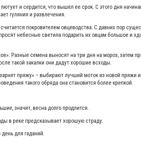
лютует и сердится, что вышел ее срок. С этого дня начин
ает гуляния и развлечения.
 считается покровителем овцеводства. С давних пор суще
 просят небесные светила подарить их овцам большое и зд
е». Разные семена выносят на три дня на мороз, затем пр
после такой закалки они дадут хорошие всходы.
«зарнят пряжу» – выбирают лучший моток из новой пряжи 
роведения такого обряда она становится более крепкой.
ьшие, значит, весна долго продлится.
ды в реке предсказывает хорошую страду.
 день для гаданий.