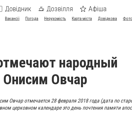
Довідник
Дозвілля
Афіша
Вакансії
Погода
Нерухомість
Карта міста
Довідкова
Фото
отмечают народный
 Онисим Овчар
им Овчар отмечается 28 февраля 2018 года (дата по стар
вном церковном календаре это день почтения памяти апос