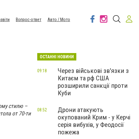
звіти
Вопрос-ответ
Авто / Мото
ОСТАННІ НОВИНИ
Через військові зв'язки з
09:18
Китаєм та рф США
розширили санкції проти
Куби
ому стилю –
Дрони атакують
08:52
тола от 70-ти
окупований Крим - у Керчі
серія вибухів, у Феодосії
пожежа