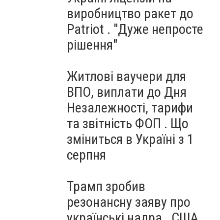
виробництво ракет до
Patriot . "Дуже непросте
рішення"
Житлові ваучери для
ВПО, виплати до Дня
Незалежності, тарифи
та звітність ФОП . Що
зміниться в Україні з 1
серпня
Трамп зробив
резонансну заяву про
українські надра . США