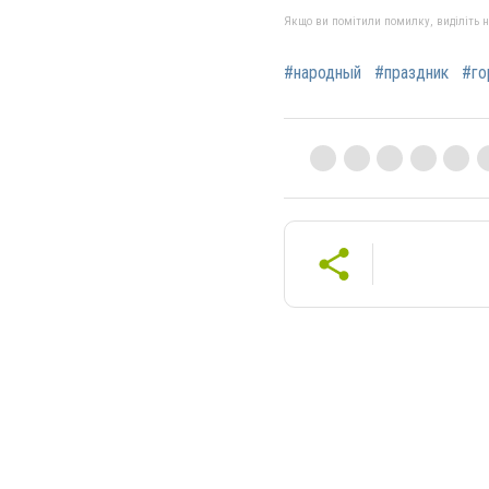
Якщо ви помітили помилку, виділіть нео
#народный
#праздник
#го