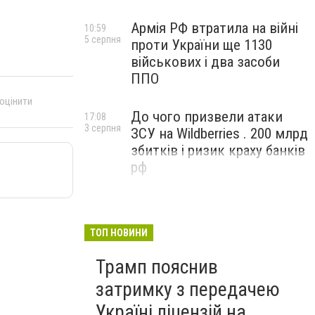
Армія РФ втратила на війні
10:59
5 серпня
проти України ще 1130
військових і два засоби
ППО
 оцінити
До чого призвели атаки
17:08
3 серпня
ЗСУ на Wildberries . 200 млрд
збитків і ризик краху банків
рф
ТОП НОВИНИ
Трамп пояснив
затримку з передачею
Україні ліцензій на