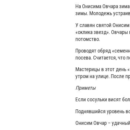
На Онисима Овчара зима 
зимы. Молодежь устраив
У славян святой Онисим
«оклика звезд». Овчары
потомство.
Проводят обряд «семенно
посева. Считается, что 
Мастерицы в этот день 
утром на улице. После п
Приметы
Если сосульки висят бол
Поднявшийся уровень во
Онисим Овчар – удачный