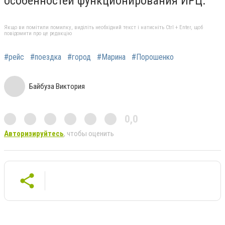
особенностей функционирования ИРЦ.
Якщо ви помітили помилку, виділіть необхідний текст і натисніть Ctrl + Enter, щоб
повідомити про це редакцію
#рейс
#поездка
#город
#Марина
#Порошенко
Байбуза Виктория
0,0
Авторизируйтесь
, чтобы оценить