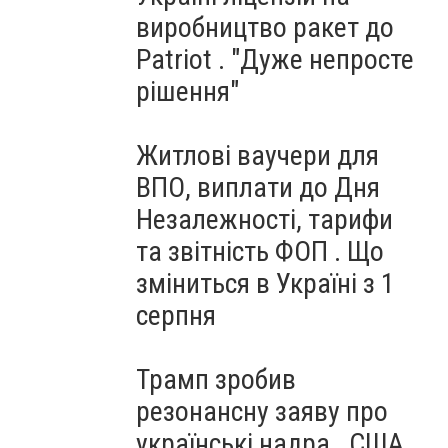
виробництво ракет до
Patriot . "Дуже непросте
рішення"
Житлові ваучери для
ВПО, виплати до Дня
Незалежності, тарифи
та звітність ФОП . Що
зміниться в Україні з 1
серпня
Трамп зробив
резонансну заяву про
українські надра . США