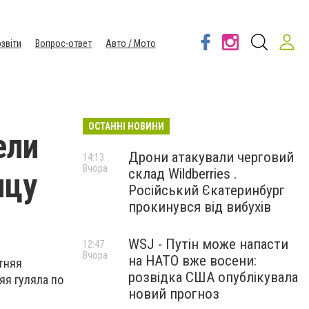
звіти
Вопрос-ответ
Авто / Мото
ОСТАННІ НОВИНИ
ели
Дрони атакували черговий
14:13
Вчора
склад Wildberries .
ицу
Російський Єкатеринбург
прокинувся від вибухів
WSJ - Путін може напасти
12:47
Вчора
на НАТО вже восени:
тняя
розвідка США опублікувала
я гуляла по
новий прогноз