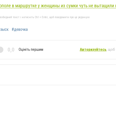
ополе в маршрутке у женщины из сумки чуть не вытащили 
бхідний текст і натисніть Ctrl + Enter, щоб повідомити про це редакцію
озыск
#девочка
0,0
Оцініть першим
Авторизуйтесь
, щоб