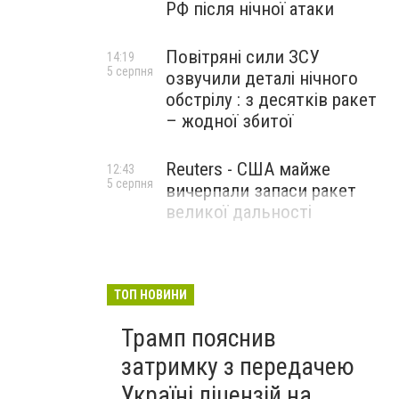
РФ після нічної атаки
Повітряні сили ЗСУ
14:19
5 серпня
озвучили деталі нічного
обстрілу : з десятків ракет
– жодної збитої
Reuters - США майже
12:43
5 серпня
вичерпали запаси ракет
великої дальності
ТОП НОВИНИ
Трамп пояснив
затримку з передачею
Україні ліцензій на