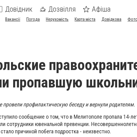
Довідник
Дозвілля
Афіша
Вакансії
Погода
Нерухомість
Карта міста
Довідкова
Фото
льские правоохранит
ли пропавшую школьн
же провели профилактическую беседу и вернули родителям.
ступило сообщение о том, что в Мелитополе пропала 14-ле
ли сотрудники ювенальной превенции. Несовершеннолетня
стало причиной побега подростка - неизвестно.