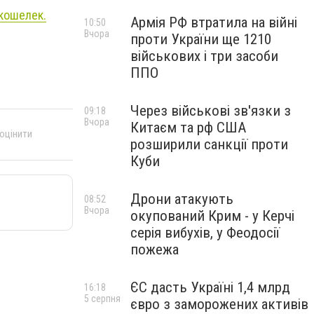
кошелек.
Армія РФ втратила на війні
10:50
Вчора
проти України ще 1210
військових і три засоби
ППО
Через військові зв'язки з
09:18
Вчора
Китаєм та рф США
 оцінити
розширили санкції проти
Куби
Дрони атакують
08:52
Вчора
окупований Крим - у Керчі
серія вибухів, у Феодосії
пожежа
ЄС дасть Україні 1,4 млрд
16:18
5 серпня
євро з заморожених активів