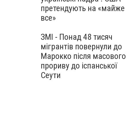
претендують на «майже
все»
ЗМІ - Понад 48 тисяч
мігрантів повернули до
Марокко після масового
прориву до іспанської
Сеути