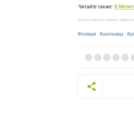
Читайте также:
В Мелит
Якщо ви помітили помилку, виділіть нео
#полиция
#школьница
#р