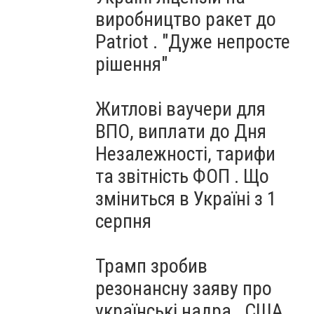
виробництво ракет до
Patriot . "Дуже непросте
рішення"
Житлові ваучери для
ВПО, виплати до Дня
Незалежності, тарифи
та звітність ФОП . Що
зміниться в Україні з 1
серпня
Трамп зробив
резонансну заяву про
українські надра . США