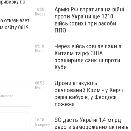
прививку по
Армія РФ втратила на війні
10:50
Вчора
проти України ще 1210
но отказывает
військових і три засоби
ла сайту 0619
ППО
Через військові зв'язки з
09:18
Вчора
Китаєм та рф США
розширили санкції проти
Куби
Дрони атакують
08:52
Вчора
окупований Крим - у Керчі
 оцінити
серія вибухів, у Феодосії
пожежа
ЄС дасть Україні 1,4 млрд
16:18
5 серпня
євро з заморожених активів