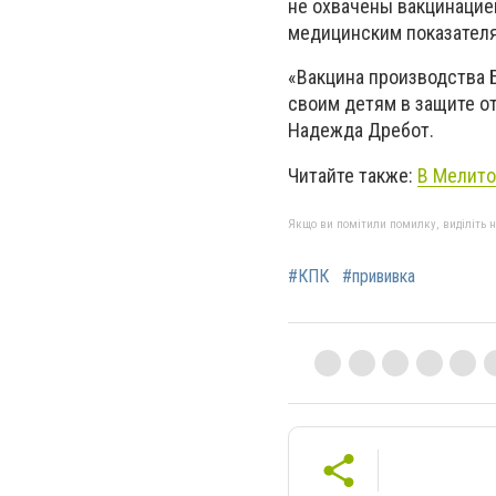
не охвачены вакцинацией
медицинским показателя
«Вакцина производства Б
своим детям в защите от
Надежда Дребот.
Читайте также:
В Мелито
Якщо ви помітили помилку, виділіть нео
#КПК
#прививка