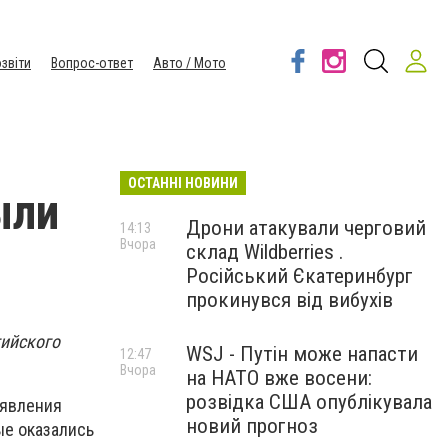
звіти
Вопрос-ответ
Авто / Мото
ОСТАННІ НОВИНИ
ыли
Дрони атакували черговий
14:13
Вчора
склад Wildberries .
Російський Єкатеринбург
прокинувся від вибухів
гийского
WSJ - Путін може напасти
12:47
Вчора
на НАТО вже восени:
розвідка США опублікувала
аявления
новий прогноз
ые оказались