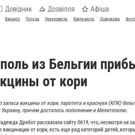
Довідник
Дозвілля
Афіша
Вакансії
Погода
Нерухомість
Карта міста
Довідкова
Фото
поль из Бельгии приб
кцины от кори
 запаса вакцины от кори, паротита и краснухи (КПК) бель
 Украину, причем досталось пополнение и Мелитополю.
адежда Дребот рассказала сайту 0619, что, несмотря на з
 вакцинации от кори, есть еще ряд категорий детей, котор