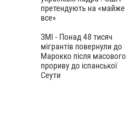
претендують на «майже
все»
ЗМІ - Понад 48 тисяч
мігрантів повернули до
Марокко після масового
прориву до іспанської
Сеути