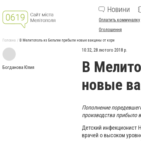
Новини
Оплатить коммуналку
Оголошення
Головна
В Мелитополь из Бельгии прибыли новые вакцины от кори
10:32, 28 лютого 2018 р.
В Мелито
Богданова Юлия
новые ва
Пополнение поредевшего
производства прибыло в
Детский инфекционист Н
врачей о высоком уровне