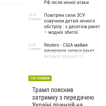
РФ після нічної атаки
Повітряні сили ЗСУ
14:19
5 серпня
озвучили деталі нічного
обстрілу : з десятків ракет
– жодної збитої
Reuters - США майже
12:43
5 серпня
вичерпали запаси ракет
великої дальності
ТОП НОВИНИ
Трамп пояснив
затримку з передачею
Україні ліцензій на