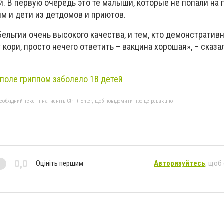
. В первую очередь это те малыши, которые не попали на 
м и дети из детдомов и приютов.
ельгии очень высокого качества, и тем, кто демонстратив
 кори, просто нечего ответить – вакцина хорошая», – сказа
поле гриппом заболело 18 детей
бхідний текст і натисніть Ctrl + Enter, щоб повідомити про це редакцію
0,0
Оцініть першим
Авторизуйтесь
, щоб