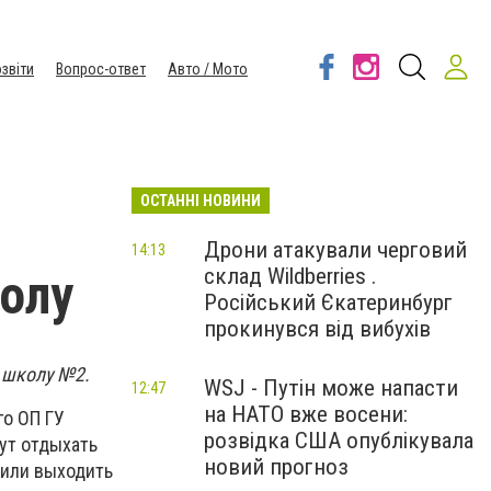
звіти
Вопрос-ответ
Авто / Мото
ОСТАННІ НОВИНИ
Дрони атакували черговий
14:13
склад Wildberries .
олу
Російський Єкатеринбург
прокинувся від вибухів
 школу №2.
WSJ - Путін може напасти
12:47
на НАТО вже восени:
го ОП ГУ
розвідка США опублікувала
ут отдыхать
новий прогноз
 или выходить