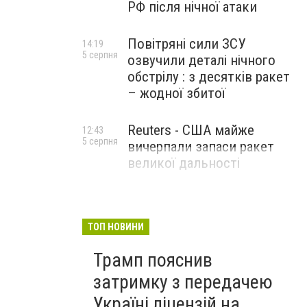
РФ після нічної атаки
Повітряні сили ЗСУ
14:19
5 серпня
озвучили деталі нічного
обстрілу : з десятків ракет
– жодної збитої
Reuters - США майже
12:43
5 серпня
вичерпали запаси ракет
великої дальності
ТОП НОВИНИ
Трамп пояснив
затримку з передачею
Україні ліцензій на