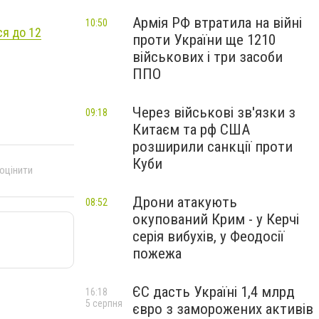
Армія РФ втратила на війні
10:50
ся до 12
проти України ще 1210
військових і три засоби
ППО
Через військові зв'язки з
09:18
Китаєм та рф США
розширили санкції проти
Куби
 оцінити
Дрони атакують
08:52
окупований Крим - у Керчі
серія вибухів, у Феодосії
пожежа
ЄС дасть Україні 1,4 млрд
16:18
5 серпня
євро з заморожених активів