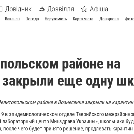
Довідник
Дозвілля
Афіша
Вакансії
Погода
Нерухомість
Карта міста
Довідкова
Фото
польском районе на
 закрыли еще одну шк
 Мелитопольском районе в Вознесенке закрыли на карантин
619 в эпидемиологическом отделе Таврийского межрайонно
 лабораторный центр Минздрава Украины», школьники буд
а, после чего будет принято решение, продлевать карантин