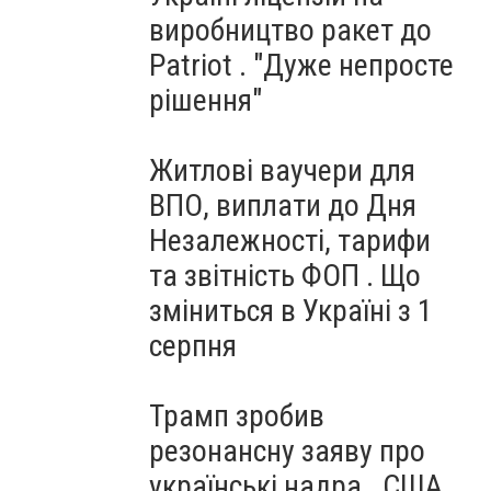
виробництво ракет до
Patriot . "Дуже непросте
рішення"
Житлові ваучери для
ВПО, виплати до Дня
Незалежності, тарифи
та звітність ФОП . Що
зміниться в Україні з 1
серпня
Трамп зробив
резонансну заяву про
українські надра . США