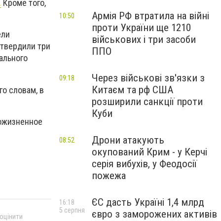
.
Кроме того,
Армія РФ втратила на війні
10:50
проти України ще 1210
ели
військових і три засоби
дтвердили три
ППО
ального
Через військові зв'язки з
09:18
Китаєм та рф США
о словам, в
розширили санкції проти
Куби
пожизненное
Дрони атакують
08:52
окупований Крим - у Керчі
серія вибухів, у Феодосії
пожежа
ЄС дасть Україні 1,4 млрд
16:18
5 серпня
євро з заморожених активів
 оцінити