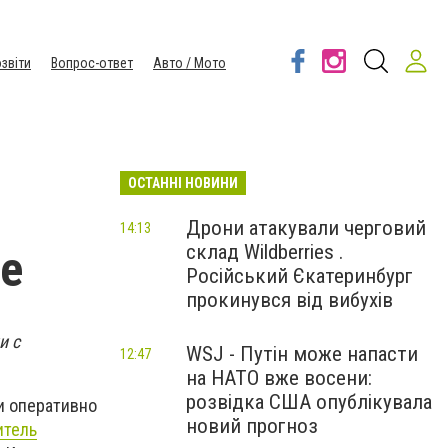
звіти
Вопрос-ответ
Авто / Мото
ОСТАННІ НОВИНИ
Дрони атакували черговий
14:13
склад Wildberries .
ле
Російський Єкатеринбург
прокинувся від вибухів
и с
WSJ - Путін може напасти
12:47
на НАТО вже восени:
розвідка США опублікувала
и оперативно
новий прогноз
итель