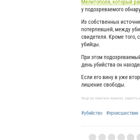
Мелитополя, который ра
у подозреваемого обнар
Из собственных источни
потерпевшей, между уби
свидетеля. Кроме того,
убийцы.
При этом подозреваемый 
день убийства он находи
Если его вину в уже вт
лишение свободы.
Якщо ви помітили помилку, виділіть нео
#убийство
#происшествие