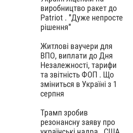
виробництво ракет до
Patriot . "Дуже непросте
рішення"
Житлові ваучери для
ВПО, виплати до Дня
Незалежності, тарифи
та звітність ФОП . Що
зміниться в Україні з 1
серпня
Трамп зробив
резонансну заяву про
українські надра . США