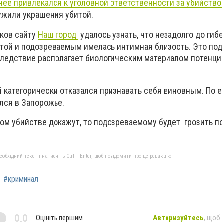
нее привлекался к уголовной ответственности за убийство
ужили украшения убитой.
ков сайту
Наш город
удалось узнать, что незадолго до гиб
той и подозреваемым имелась интимная близость. Это по
 следствие располагает биологическим материалом потенци
категорически отказался признавать себя виновным. По ег
лся в Запорожье.
ором убийстве докажут, то подозреваемому будет грозить 
бхідний текст і натисніть Ctrl + Enter, щоб повідомити про це редакцію
#криминал
0,0
Оцініть першим
Авторизуйтесь
, щоб