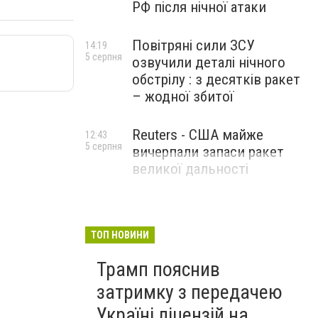
РФ після нічної атаки
Повітряні сили ЗСУ
14:19
5 серпня
озвучили деталі нічного
обстрілу : з десятків ракет
– жодної збитої
Reuters - США майже
12:43
5 серпня
вичерпали запаси ракет
великої дальності
ТОП НОВИНИ
Трамп пояснив
затримку з передачею
Україні ліцензій на