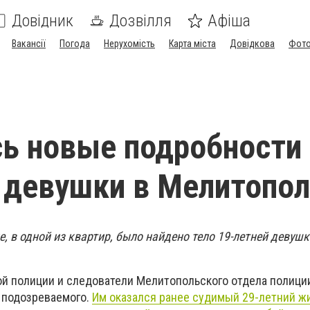
Довідник
Дозвілля
Афіша
Вакансії
Погода
Нерухомість
Карта міста
Довідкова
Фото
ь новые подробности
 девушки в Мелитопо
, в одной из квартир, было найдено тело 19-летней девушк
й полиции и следователи Мелитопольского отдела полици
 подозреваемого.
Им оказался ранее судимый 29-летний ж