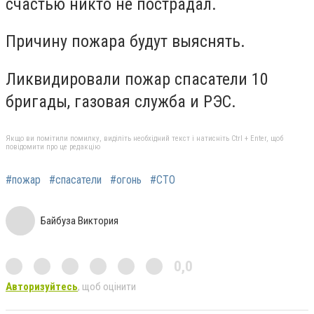
счастью никто не пострадал.
Причину пожара будут выяснять.
Ликвидировали пожар спасатели 10
бригады, газовая служба и РЭС.
Якщо ви помітили помилку, виділіть необхідний текст і натисніть Ctrl + Enter, щоб
повідомити про це редакцію
#пожар
#спасатели
#огонь
#СТО
Байбуза Виктория
0,0
Авторизуйтесь
, щоб оцінити