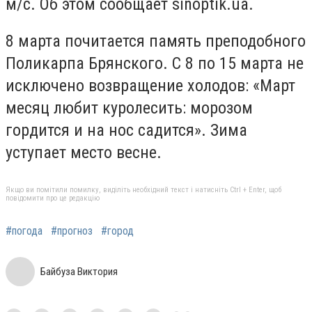
м/с. Об этом сообщает sinoptik.ua.
8 марта почитается память преподобного
Поликарпа Брянского. С 8 по 15 марта не
исключено возвращение холодов: «Март
месяц любит куролесить: морозом
гордится и на нос садится». Зима
уступает место весне.
Якщо ви помітили помилку, виділіть необхідний текст і натисніть Ctrl + Enter, щоб
повідомити про це редакцію
#погода
#прогноз
#город
Байбуза Виктория