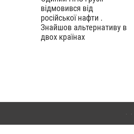
відмовився від
російської нафти .
Знайшов альтернативу в
двох країнах
ітополя. Для інтернет-видань обов'язкове розміщення прямого, відкритого для