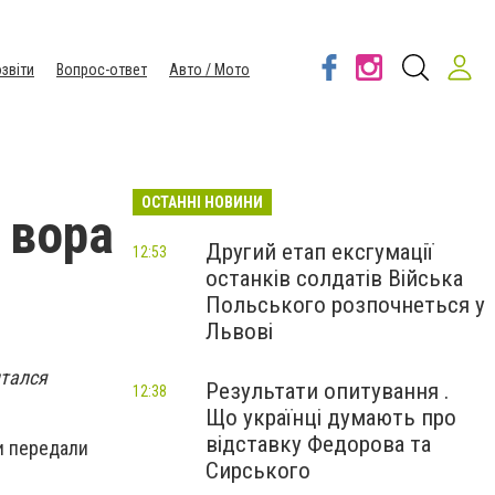
звіти
Вопрос-ответ
Авто / Мото
ОСТАННІ НОВИНИ
 вора
Другий етап ексгумації
12:53
останків солдатів Війська
Польського розпочнеться у
Львові
ытался
Результати опитування .
12:38
Що українці думають про
відставку Федорова та
и передали
Сирського