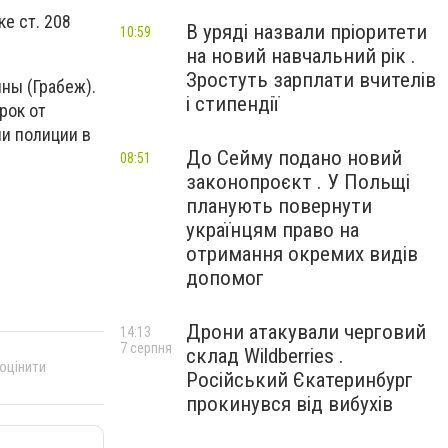
е ст. 208
В уряді назвали пріоритети
10:59
на новий навчальний рік .
Зростуть зарплати вчителів
ны (Грабеж).
і стипендії
рок от
и полиции в
До Сейму подано новий
08:51
законопроєкт . У Польщі
планують повернути
українцям право на
отримання окремих видів
допомог
Дрони атакували черговий
14:13
7 серпня
склад Wildberries .
 оцінити
Російський Єкатеринбург
прокинувся від вибухів