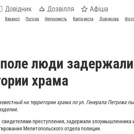
Довідник
Дозвілля
Афіша
Вакансії
Погода
Нерухомість
Карта міста
Довідкова
Фото
поле люди задержали
тории храма
известный на территории храма по ул. Генерала Петрова п
изделия.
и свидетелями преступления, задержали злоумышленника 
гирования Мелитопольского отдела полиции.