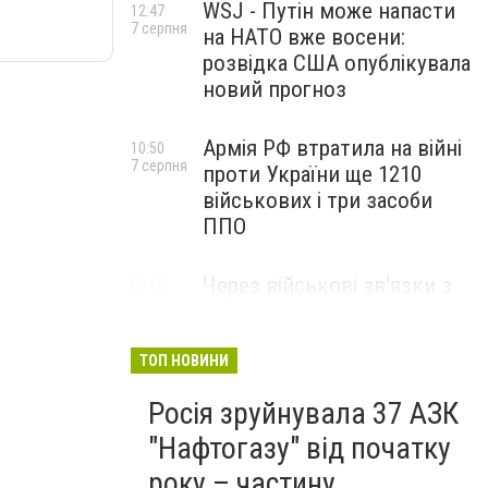
WSJ - Путін може напасти
12:47
7 серпня
на НАТО вже восени:
розвідка США опублікувала
новий прогноз
Армія РФ втратила на війні
10:50
7 серпня
проти України ще 1210
військових і три засоби
ППО
Через військові зв'язки з
09:18
7 серпня
Китаєм та рф США
розширили санкції проти
Куби
ТОП НОВИНИ
Росія зруйнувала 37 АЗК
"Нафтогазу" від початку
року – частину