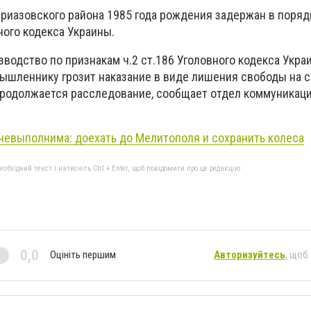
риазовского района 1985 года рождения задержан в порядк
ного кодекса Украины.
водство по признакам ч.2 ст.186 Уголовного кодекса Украи
мышленнику грозит наказание в виде лишения свободы на с
Продолжается расследование, сообщает отдел коммуникаци
невыполнима: доехать до Мелитополя и сохранить колеса
бхідний текст і натисніть Ctrl + Enter, щоб повідомити про це редакцію
0,0
Оцініть першим
Авторизуйтесь
, щоб