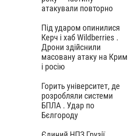
атакували повторно
Під ударом опинилися
Керч і хаб Wildberries .
Дрони здійснили
масовану атаку на Крим
і росію
Горить університет, де
розробляли системи
БПЛА . Удар по
Бєлгороду
Єдиний НПЗ Грузії