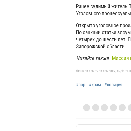
Ранее судимый житель П
Уголовного процессуаль
Открыто уголовное произ
По санкции статьи злоу
четырех до шести лет. 
Запорожской области.
Читайте также
:
Миссия 
Якщо ви помітили помилку, виділіть нео
#вор
#храм
#полиция