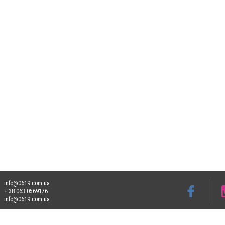
info@0619.com.ua
+ 38 063 0569176
info@0619.com.ua
Допускається цитування матеріалів без отримання попередньої згоди 0619.com.ua за