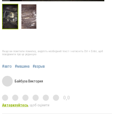
Якщо ви помітили помилку, виділіть необхідний текст і натисніть Ctrl + Enter, щоб
повідомити про це редакцію
#авто
#машина
#взрыв
Байбуза Виктория
0,0
Авторизуйтесь
, щоб оцінити