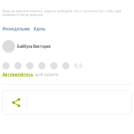
Якщо ви помітили помилку, виділіть необхідний текст і натисніть Ctrl + Enter, щоб
повідомити про це редакцію
#понедельник
#день
Байбуза Виктория
0,0
Авторизуйтесь
, щоб оцінити