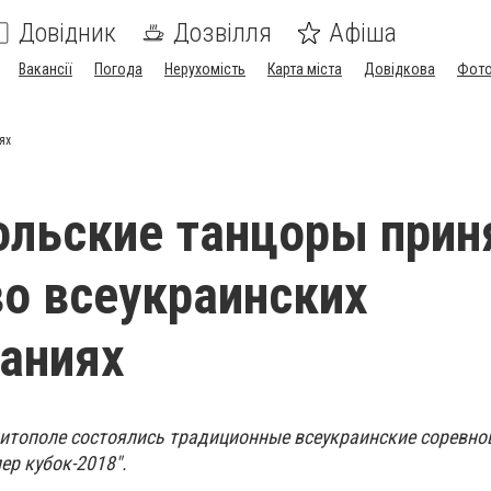
Довідник
Дозвілля
Афіша
Вакансії
Погода
Нерухомість
Карта міста
Довідкова
Фото
ях
льские танцоры прин
во всеукраинских
аниях
елитополе состоялись традиционные всеукраинские соревно
ер кубок-2018".