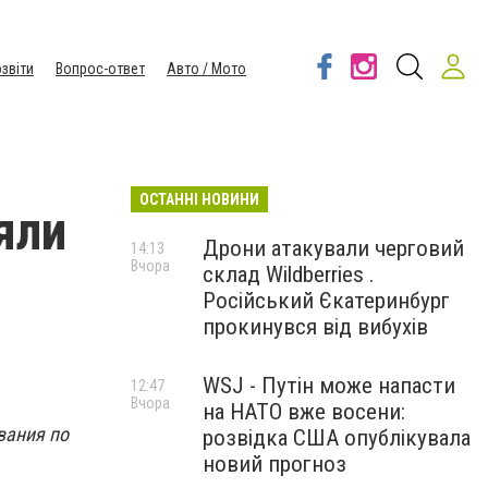
звіти
Вопрос-ответ
Авто / Мото
ОСТАННІ НОВИНИ
яли
Дрони атакували черговий
14:13
Вчора
склад Wildberries .
Російський Єкатеринбург
прокинувся від вибухів
WSJ - Путін може напасти
12:47
Вчора
на НАТО вже восени:
вания по
розвідка США опублікувала
новий прогноз