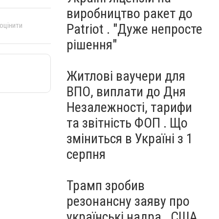
виробництво ракет до
Patriot . "Дуже непросте
 оцінити
рішення"
Житлові ваучери для
ВПО, виплати до Дня
Незалежності, тарифи
та звітність ФОП . Що
зміниться в Україні з 1
серпня
Трамп зробив
резонансну заяву про
українські надра . США