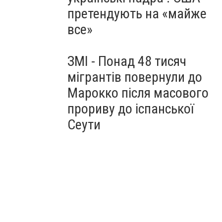
претендують на «майже
все»
ЗМІ - Понад 48 тисяч
мігрантів повернули до
Марокко після масового
прориву до іспанської
Сеути