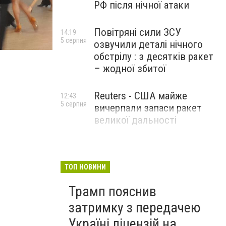
РФ після нічної атаки
Повітряні сили ЗСУ
14:19
5 серпня
озвучили деталі нічного
обстрілу : з десятків ракет
– жодної збитої
Reuters - США майже
12:43
5 серпня
вичерпали запаси ракет
великої дальності
ТОП НОВИНИ
Трамп пояснив
затримку з передачею
Україні ліцензій на