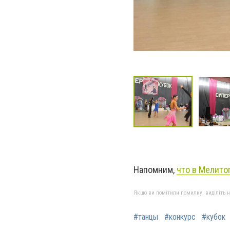
Напомним,
что в Мелито
Якщо ви помітили помилку, виділіть нео
#танцы
#конкурс
#кубок