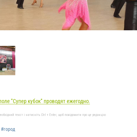
поле "Супер кубок" проводят ежегодно.
бхідний текст і натисніть Ctrl + Enter, щоб повідомити про це редакцію
#город