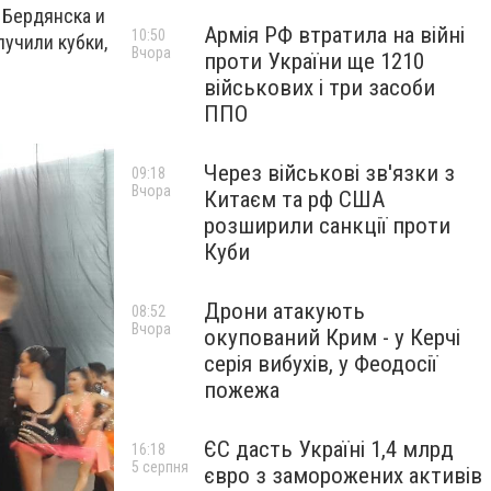
 Бердянска и
Армія РФ втратила на війні
10:50
лучили кубки,
Вчора
проти України ще 1210
військових і три засоби
ППО
Через військові зв'язки з
09:18
Вчора
Китаєм та рф США
розширили санкції проти
Куби
Дрони атакують
08:52
Вчора
окупований Крим - у Керчі
серія вибухів, у Феодосії
пожежа
ЄС дасть Україні 1,4 млрд
16:18
5 серпня
євро з заморожених активів