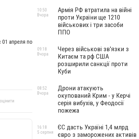
Армія РФ втратила на війні
10:50
Вчора
проти України ще 1210
військових і три засоби
ППО
с 01 апреля по
Через військові зв'язки з
09:18
Вчора
Китаєм та рф США
розширили санкції проти
Куби
Дрони атакують
08:52
Вчора
окупований Крим - у Керчі
 оцінити
серія вибухів, у Феодосії
пожежа
ЄС дасть Україні 1,4 млрд
16:18
5 серпня
євро з заморожених активів