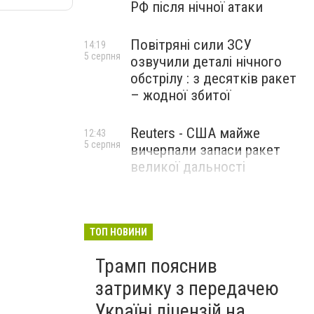
РФ після нічної атаки
Повітряні сили ЗСУ
14:19
5 серпня
озвучили деталі нічного
обстрілу : з десятків ракет
– жодної збитої
Reuters - США майже
12:43
5 серпня
вичерпали запаси ракет
великої дальності
ТОП НОВИНИ
Трамп пояснив
затримку з передачею
Україні ліцензій на