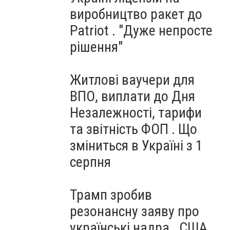
виробництво ракет до
Patriot . "Дуже непросте
рішення"
Житлові ваучери для
ВПО, виплати до Дня
Незалежності, тарифи
та звітність ФОП . Що
зміниться в Україні з 1
серпня
Трамп зробив
резонансну заяву про
українські надра . США