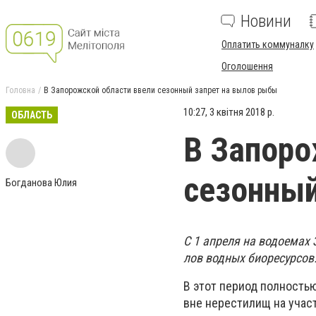
Новини
Оплатить коммуналку
Оголошення
Головна
В Запорожской области ввели сезонный запрет на вылов рыбы
10:27, 3 квітня 2018 р.
ОБЛАСТЬ
В Запоро
сезонный
Богданова Юлия
С 1 апреля на водоемах 
лов водных биоресурсов
В этот период полность
вне нерестилищ на участ