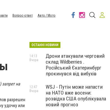
звіти
Вопрос-ответ
Авто / Мото
ОСТАННІ НОВИНИ
Дрони атакували черговий
14:13
Вчора
склад Wildberries .
бы
Російський Єкатеринбург
прокинувся від вибухів
) запрет на
WSJ - Путін може напасти
12:47
Вчора
на НАТО вже восени:
розвідка США опублікувала
 лов разрешен
новий прогноз
ну удочку или