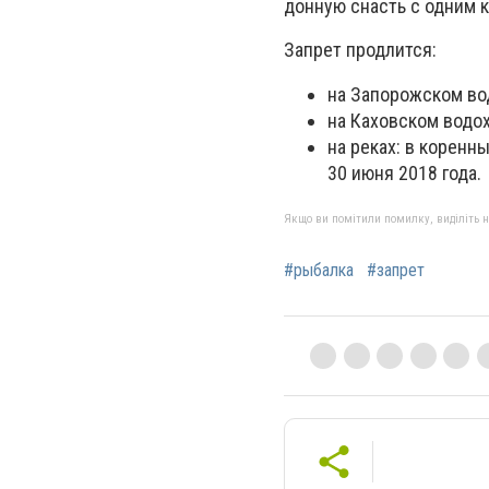
донную снасть с одним 
Запрет продлится:
на Запорожском вод
на Каховском водох
на реках: в коренны
30 июня 2018 года.
Якщо ви помітили помилку, виділіть нео
#рыбалка
#запрет