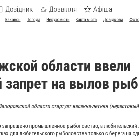
Довідник
Дозвілля
Афіша
Вакансії
Погода
Нерухомість
Карта міста
Довідкова
Фото
жской области ввели
 запрет на вылов ры
Запорожской области стартует весенне-летняя (нерестовый
.
ю запрещено промышленное рыболовство, а любительский
ках для любительского рыболовства только с берега на од