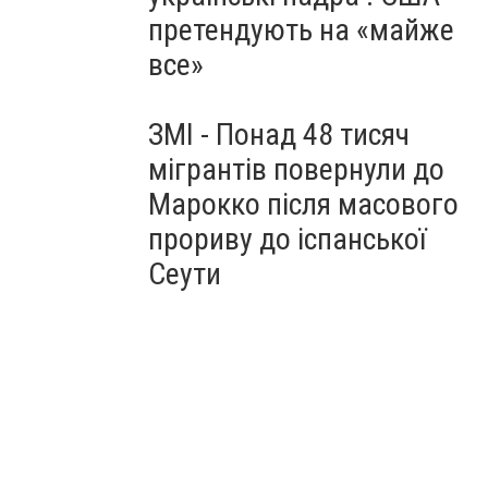
претендують на «майже
все»
ЗМІ - Понад 48 тисяч
мігрантів повернули до
Марокко після масового
прориву до іспанської
Сеути