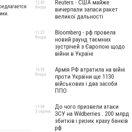
Reuters - США майже
12:43
редлагается
Вчора
вичерпали запаси ракет
ики.
великої дальності
Bloomberg - рф провела
11:27
Вчора
новий раунд таємних
зустрічей з Європою щодо
війни в Україні
Армія РФ втратила на війні
10:59
Вчора
проти України ще 1130
військових і два засоби
ППО
До чого призвели атаки
17:08
3 серпня
ЗСУ на Wildberries . 200 млрд
збитків і ризик краху банків
рф