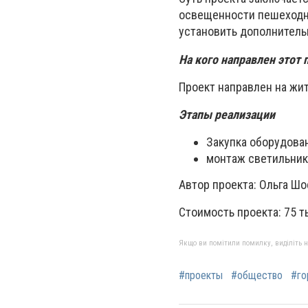
освещенности пешеходно
установить дополнитель
На кого направлен этот 
Проект направлен на жи
Этапы реализации
Закупка оборудова
монтаж светильник
Автор проекта: Ольга Шо
Стоимость проекта: 75 ты
Якщо ви помітили помилку, виділіть нео
#проекты
#общество
#го