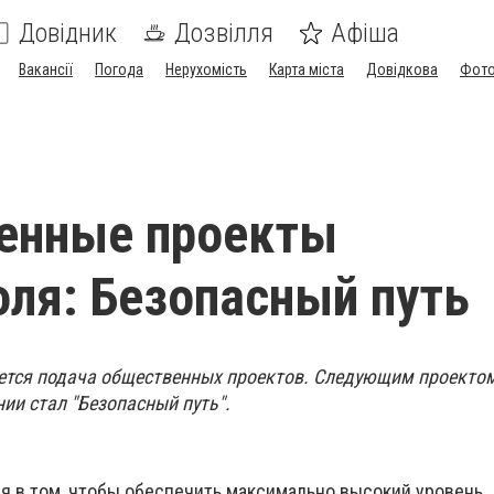
Довідник
Дозвілля
Афіша
Вакансії
Погода
Нерухомість
Карта міста
Довідкова
Фото
енные проекты
ля: Безопасный путь
ется подача общественных проектов. Следующим проектом
ии стал "Безопасный путь".
ся в том, чтобы обеспечить максимально высокий уровень