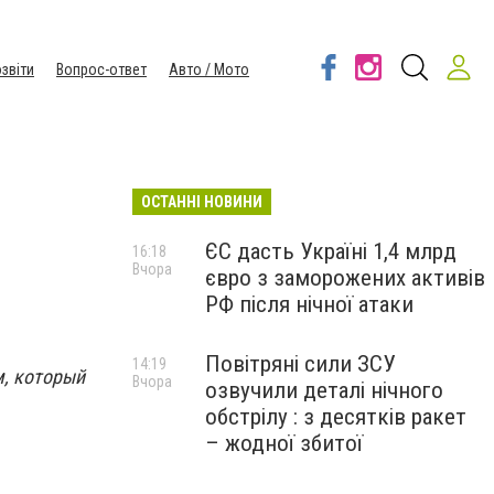
звіти
Вопрос-ответ
Авто / Мото
ОСТАННІ НОВИНИ
ЄС дасть Україні 1,4 млрд
16:18
Вчора
євро з заморожених активів
РФ після нічної атаки
Повітряні сили ЗСУ
14:19
, который
Вчора
озвучили деталі нічного
обстрілу : з десятків ракет
– жодної збитої