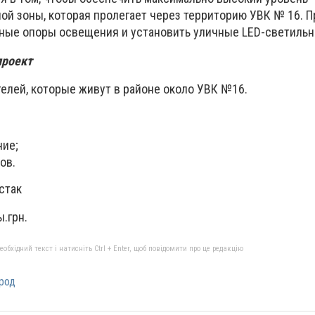
й зоны, которая пролегает через территорию УВК № 16. П
ные опоры освещения и установить уличные LED-светильн
проект
телей, которые живут в районе около УВК №16.
ние;
ов.
стак
.грн.
бхідний текст і натисніть Ctrl + Enter, щоб повідомити про це редакцію
род