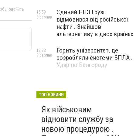
тобы оценить
Єдиний НПЗ Грузії
15:59
3 серпня
відмовився від російської
нафти . Знайшов
альтернативу в двох країнах
Горить університет, де
12:33
3 серпня
розробляли системи БПЛА .
Удар по Бєлгороду
ТОП НОВИНИ
Як військовим
відновити службу за
новою процедурою .