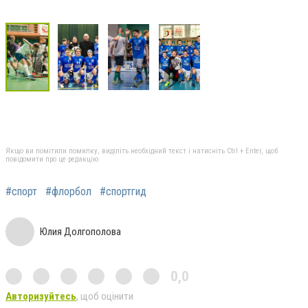
Якщо ви помітили помилку, виділіть необхідний текст і натисніть Ctrl + Enter, щоб
повідомити про це редакцію
#спорт
#флорбол
#спортгид
Юлия Долгополова
0,0
Авторизуйтесь
, щоб оцінити