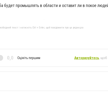
а будет промышлять в области и оставит ли в покое люде
бхідний текст і натисніть Ctrl + Enter, щоб повідомити про це редакцію
0,0
Оцініть першим
Авторизуйтесь
, щоб