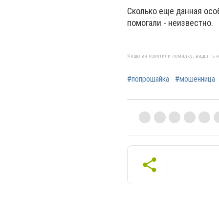
Сколько еще данная особ
помогали - неизвестно.
Якщо ви помітили помилку, виділіть нео
#попрошайка
#мошенница