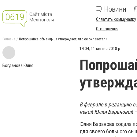
Новини
Оплатить коммуналку
Оголошення
Головна
Попрошайка-обманщица утверждает, что ее оклеветали
14:04, 11 квітня 2018 р.
Попроша
Богданова Юлия
утвержда
В феврале в редакцию са
некой Юлии Барановой –
Юлия Баранова ходила п
для своего больного сын