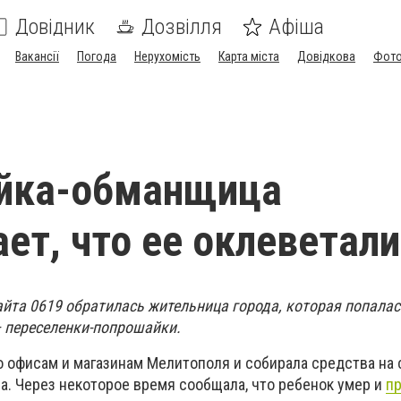
Довідник
Дозвілля
Афіша
Вакансії
Погода
Нерухомість
Карта міста
Довідкова
Фото
йка-обманщица
ет, что ее оклеветали
йта 0619 обратилась жительница города, которая попалась
 переселенки-попрошайки.
о офисам и магазинам Мелитополя и собирала средства на
а. Через некоторое время сообщала, что ребенок умер и
пр