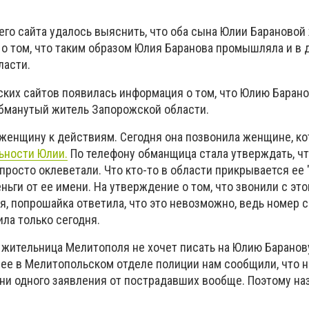
го сайта удалось выяснить, что оба сына Юлии Барановой
о том, что таким образом Юлия Баранова промышляла и в 
ласти.
ских сайтов появилась информация о том, что Юлию Баран
бманутый житель Запорожской области.
 женщину к действиям. Сегодня она позвонила женщине, ко
ьности Юлии.
По телефону обманщица стала утверждать, чт
е просто оклеветали. Что кто-то в области прикрывается ее
ьги от ее имени. На утверждение о том, что звонили с это
я, попрошайка ответила, что это невозможно, ведь номер 
ла только сегодня.
 жительница Мелитополя не хочет писать на Юлию Баранов
анее в Мелитопольском отделе полиции нам сообщили, что 
 ни одного заявления от пострадавших вообще. Поэтому н