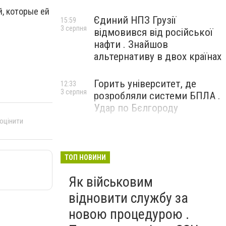
й, которые ей
Єдиний НПЗ Грузії
15:59
3 серпня
відмовився від російської
нафти . Знайшов
альтернативу в двох країнах
Горить університет, де
12:33
3 серпня
розробляли системи БПЛА .
Удар по Бєлгороду
 оцінити
ТОП НОВИНИ
Як військовим
відновити службу за
новою процедурою .