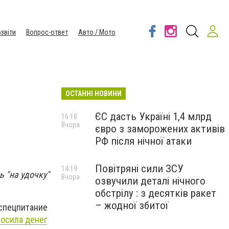
звіти
Вопрос-ответ
Авто / Мото
ОСТАННІ НОВИНИ
ЄС дасть Україні 1,4 млрд
16:18
Вчора
євро з заморожених активів
РФ після нічної атаки
Повітряні сили ЗСУ
14:19
 "на удочку"
Вчора
озвучили деталі нічного
обстрілу : з десятків ракет
– жодної збитої
 спецпитание
осила денег