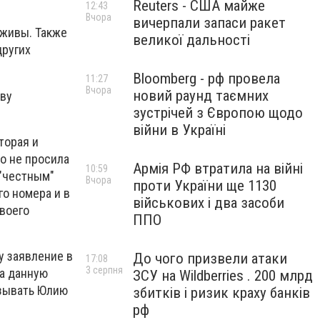
Reuters - США майже
12:43
Вчора
вичерпали запаси ракет
 живы. Также
великої дальності
других
Bloomberg - рф провела
11:27
Вчора
новий раунд таємних
ову
зустрічей з Європою щодо
війни в Україні
торая и
о не просила
Армія РФ втратила на війні
10:59
 "честным"
Вчора
проти України ще 1130
го номера и в
військових і два засоби
своего
ППО
у заявление в
До чого призвели атаки
17:08
3 серпня
на данную
ЗСУ на Wildberries . 200 млрд
азывать Юлию
збитків і ризик краху банків
рф