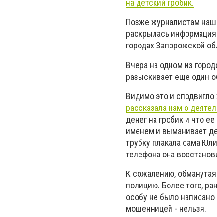
на детский гробик.
Позже журналистам наше
раскрылась информация 
городах Запорожской об
Вчера на одном из город
разыскивает еще один о
Видимо это и сподвигло
рассказала нам о деятел
денег на гробик и что е
именем и выманивает ден
трубку плакала сама Юли
телефона она восстанови
К сожалению, обманутая
полицию. Более того, р
особу не было написано
мошенницей - нельзя.