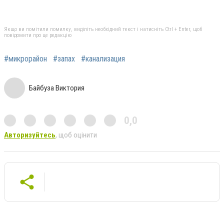
Якщо ви помітили помилку, виділіть необхідний текст і натисніть Ctrl + Enter, щоб
повідомити про це редакцію
#микрорайон
#запах
#канализация
Байбуза Виктория
0,0
Авторизуйтесь
, щоб оцінити