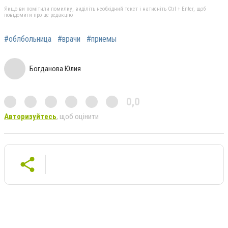
Якщо ви помітили помилку, виділіть необхідний текст і натисніть Ctrl + Enter, щоб
повідомити про це редакцію
#облбольница
#врачи
#приемы
Богданова Юлия
0,0
Авторизуйтесь
, щоб оцінити