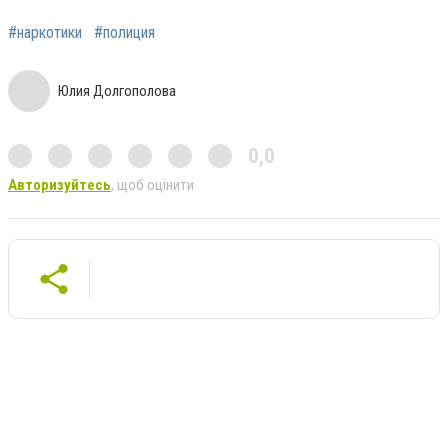
#наркотики
#полиция
Юлия Долгополова
0,0
Авторизуйтесь
, щоб оцінити