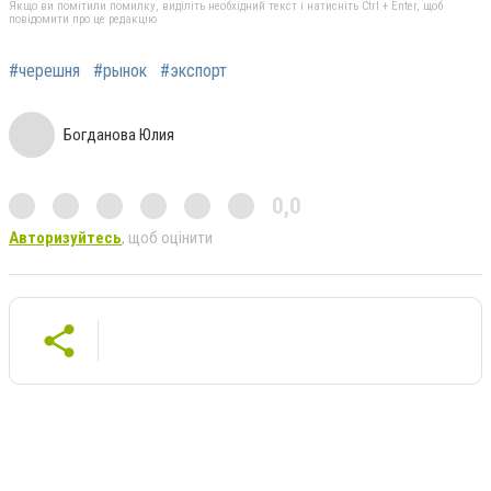
Якщо ви помітили помилку, виділіть необхідний текст і натисніть Ctrl + Enter, щоб
повідомити про це редакцію
#черешня
#рынок
#экспорт
Богданова Юлия
0,0
Авторизуйтесь
, щоб оцінити