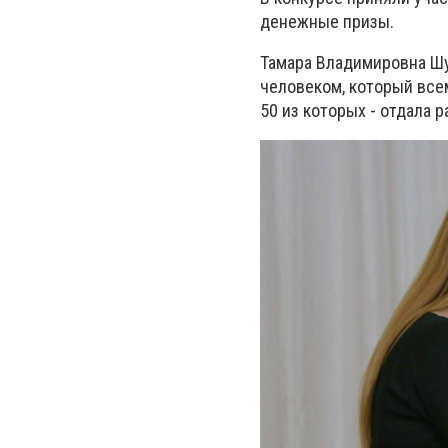
денежные призы.
Тамара Владимировна Шу
человеком, который все
50 из которых - отдала р