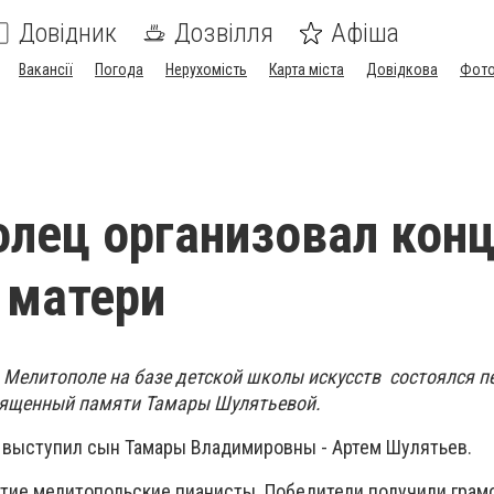
Довідник
Дозвілля
Афіша
Вакансії
Погода
Нерухомість
Карта міста
Довідкова
Фото
лец организовал конц
 матери
в Мелитополе н
а базе детской школы искусств состоялся 
священный памяти Тамары Шулятьевой.
 выступил сын Тамары Владимировны - Артем Шулятьев.
стие мелитопольские пианисты. Победители получили грам