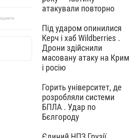
атакували повторно
 оцінити
Під ударом опинилися
Керч і хаб Wildberries .
Дрони здійснили
масовану атаку на Крим
і росію
Горить університет, де
розробляли системи
БПЛА . Удар по
Бєлгороду
Єдиний НПЗ Грузії