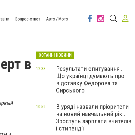
звіти
Вопрос-ответ
Авто / Мото
ОСТАННІ НОВИНИ
ерт в
Результати опитування .
12:38
Що українці думають про
відставку Федорова та
Сирського
первый
В уряді назвали пріоритети
10:59
на новий навчальний рік .
Зростуть зарплати вчителів
і стипендії
оты и