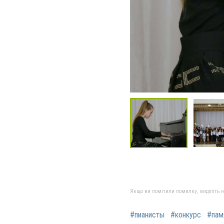
Якщо ви помітили помилку, виділіть нео
#пианисты
#конкурс
#пам