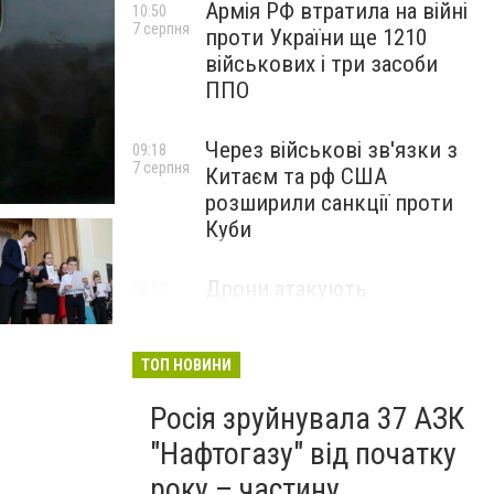
Армія РФ втратила на війні
10:50
7 серпня
проти України ще 1210
військових і три засоби
ППО
Через військові зв'язки з
09:18
7 серпня
Китаєм та рф США
розширили санкції проти
Куби
Дрони атакують
08:52
7 серпня
окупований Крим - у Керчі
серія вибухів, у Феодосії
пожежа
ТОП НОВИНИ
Росія зруйнувала 37 АЗК
"Нафтогазу" від початку
року – частину