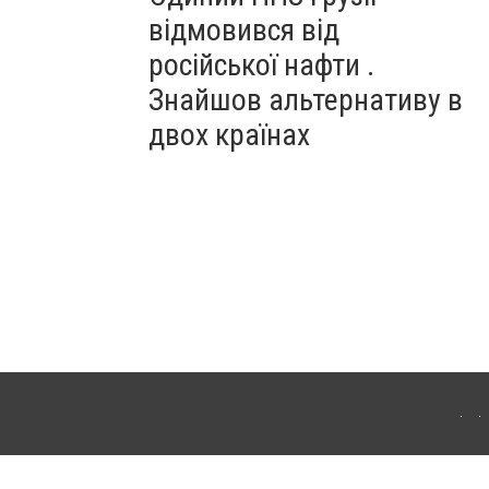
відмовився від
російської нафти .
Знайшов альтернативу в
двох країнах
ітополя. Для інтернет-видань обов'язкове розміщення прямого, відкритого для