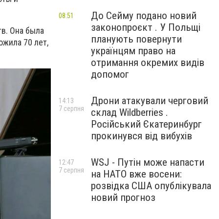
До Сейму подано новий
08:51
законопроєкт . У Польщі
в. Она была
планують повернути
жила 70 лет,
українцям право на
отримання окремих видів
допомог
Дрони атакували черговий
14:13
7 серпня
склад Wildberries .
Російський Єкатеринбург
прокинувся від вибухів
WSJ - Путін може напасти
12:47
7 серпня
на НАТО вже восени:
розвідка США опублікувала
новий прогноз