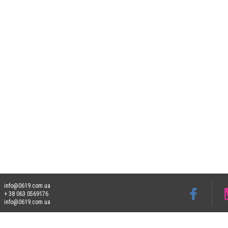
info@0619.com.ua
+ 38 063 0569176
info@0619.com.ua
Допускається цитування матеріалів без отримання попередньої згоди 0619.com.ua за