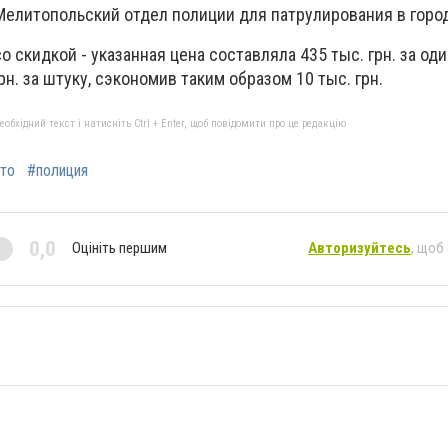
Мелитопольский отдел полиции для патрулирования в горо
 скидкой - указанная цена составляла 435 тыс. грн. за од
грн. за штуку, сэкономив таким образом 10 тыс. грн.
бхідний текст і натисніть Ctrl + Enter, щоб повідомити про це редакцію
то
#полиция
0,0
Оцініть першим
Авторизуйтесь
, щоб