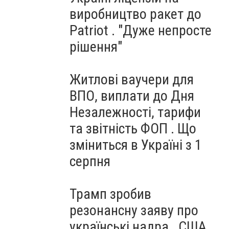
виробництво ракет до
Patriot . "Дуже непросте
рішення"
Житлові ваучери для
ВПО, виплати до Дня
Незалежності, тарифи
та звітність ФОП . Що
зміниться в Україні з 1
серпня
Трамп зробив
резонансну заяву про
українські надра . США