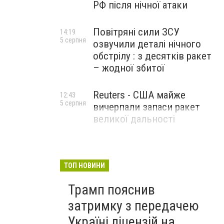
РФ після нічної атаки
Повітряні сили ЗСУ
14:19
5 серпня
озвучили деталі нічного
обстрілу : з десятків ракет
– жодної збитої
Reuters - США майже
12:43
5 серпня
вичерпали запаси ракет
великої дальності
ТОП НОВИНИ
Трамп пояснив
затримку з передачею
Україні ліцензій на