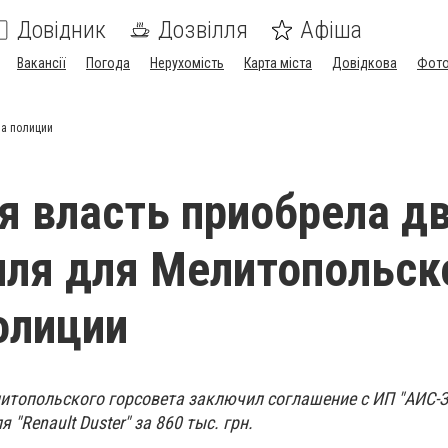
Довідник
Дозвілля
Афіша
Вакансії
Погода
Нерухомість
Карта міста
Довідкова
Фото
ла полиции
я власть приобрела д
ля для Мелитопольск
олиции
итопольского горсовета заключил соглашение с ИП "АИС-
"Renault Duster" за 860 тыс. грн.