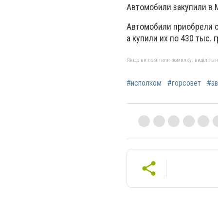
Автомобили закупили в 
Автомобили приобрели со
а купили их по 430 тыс. 
Якщо ви помітили помилку, виділіть нео
#исполком
#горсовет
#ав