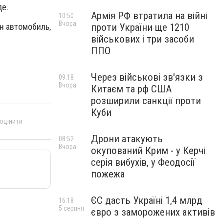
де.
Армія РФ втратила на війні
10:50
Вчора
проти України ще 1210
ин автомобиль,
військових і три засоби
ППО
Через військові зв'язки з
09:18
Вчора
Китаєм та рф США
розширили санкції проти
Куби
 оцінити
Дрони атакують
08:52
Вчора
окупований Крим - у Керчі
серія вибухів, у Феодосії
пожежа
ЄС дасть Україні 1,4 млрд
16:18
5 серпня
євро з заморожених активів