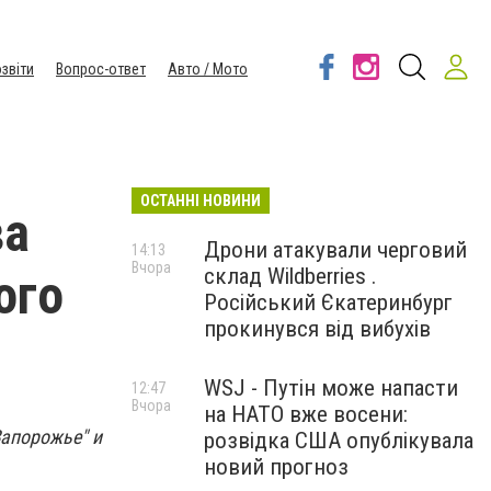
звіти
Вопрос-ответ
Авто / Мото
ОСТАННІ НОВИНИ
ва
Дрони атакували черговий
14:13
Вчора
склад Wildberries .
ого
Російський Єкатеринбург
прокинувся від вибухів
WSJ - Путін може напасти
12:47
Вчора
на НАТО вже восени:
Запорожье" и
розвідка США опублікувала
новий прогноз