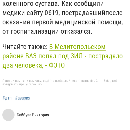
коленного сустава. Как сообщили
медики сайту 0619, пострадавшийпосле
оказания первой медицинской помощи,
от госпитализации отказался.
Читайте также:
В Мелитопольском
районе ВАЗ попал под ЗИЛ - пострадало
два человека, - ФОТО
Якщо ви помітили помилку, виділіть необхідний текст і натисніть Ctrl + Enter, щоб
повідомити про це редакцію
#дтп
#авария
Байбуза Виктория