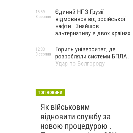
Єдиний НПЗ Грузії
15:59
3 серпня
відмовився від російської
нафти . Знайшов
альтернативу в двох країнах
Горить університет, де
12:33
3 серпня
розробляли системи БПЛА .
Удар по Бєлгороду
ТОП НОВИНИ
Як військовим
відновити службу за
новою процедурою .