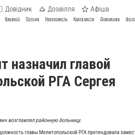
Довідник
Дозвілля
Афіша
Вакансії
Погода
Нерухомість
Карта міста
Довідкова
Фото
т назначил главой
льской РГА Сергея
а
евич возглавлял районную больницу.
 должность главы Мелитопольской РГА претендовала замес