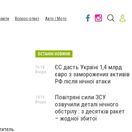
звіти
Вопрос-ответ
Авто / Мото
ОСТАННІ НОВИНИ
ЄС дасть Україні 1,4 млрд
16:18
Вчора
євро з заморожених активів
РФ після нічної атаки
Повітряні сили ЗСУ
14:19
Вчора
озвучили деталі нічного
обстрілу : з десятків ракет
– жодної збитої
титель