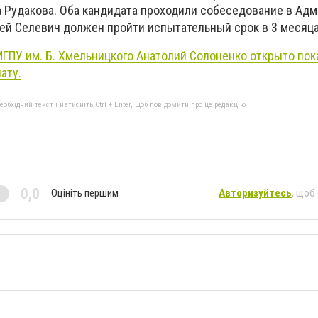
а Рудакова. Оба кандидата проходили собеседование в Ад
гей Селевич должен пройти испытательный срок в 3 месяца
ГПУ им. Б. Хмельницкого Анатолий Солоненко открыто пок
ату.
бхідний текст і натисніть Ctrl + Enter, щоб повідомити про це редакцію
0,0
Оцініть першим
Авторизуйтесь
, щоб