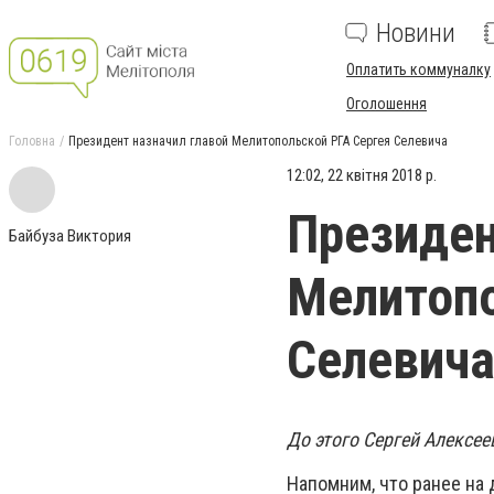
Новини
Оплатить коммуналку
Оголошення
Головна
Президент назначил главой Мелитопольской РГА Сергея Селевича
12:02, 22 квітня 2018 р.
Президен
Байбуза Виктория
Мелитопо
Селевич
До этого Сергей Алексе
Напомним, что ранее на