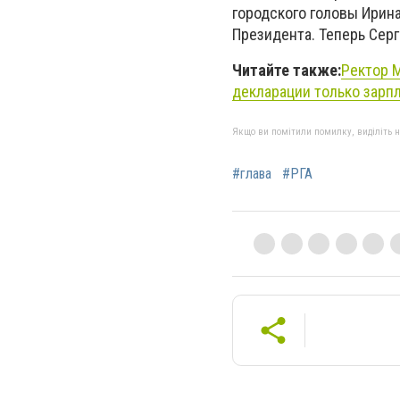
городского головы Ирин
Президента. Теперь Сер
Читайте также:
Ректор М
декларации только зарпл
Якщо ви помітили помилку, виділіть нео
#глава
#РГА