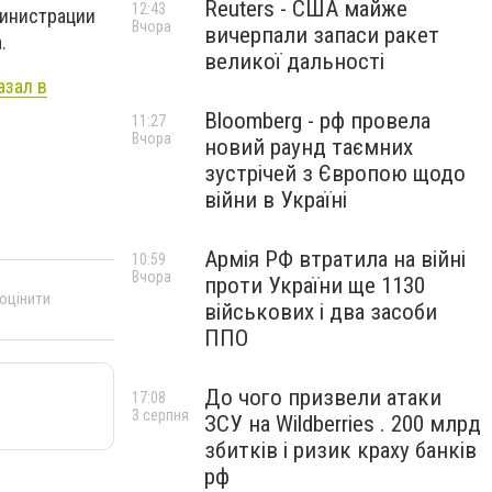
Reuters - США майже
12:43
министрации
Вчора
вичерпали запаси ракет
.
великої дальності
азал в
Bloomberg - рф провела
11:27
Вчора
новий раунд таємних
зустрічей з Європою щодо
війни в Україні
Армія РФ втратила на війні
10:59
Вчора
проти України ще 1130
 оцінити
військових і два засоби
ППО
До чого призвели атаки
17:08
3 серпня
ЗСУ на Wildberries . 200 млрд
збитків і ризик краху банків
рф