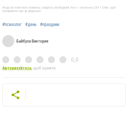
Якщо ви помітили помилку, виділіть необхідний текст і натисніть Ctrl + Enter, щоб
повідомити про це редакцію
#психолог
#день
#праздник
Байбуза Виктория
0,0
Авторизуйтесь
, щоб оцінити