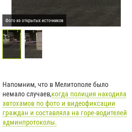
Фото из открытых источников
Напомним, что в Мелитополе было
немало случаев,
когда полиция находила
автохамов по фото и видеофиксации
граждан и составляла на горе-водителей
админпротоколы.