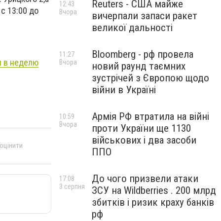
Reuters - США майже
12:43
с 13:00 до
Вчора
вичерпали запаси ракет
великої дальності
Bloomberg - рф провела
11:27
я в неделю
Вчора
новий раунд таємних
зустрічей з Європою щодо
війни в Україні
Армія РФ втратила на війні
10:59
Вчора
проти України ще 1130
військових і два засоби
 оцінити
ППО
До чого призвели атаки
17:08
3 серпня
ЗСУ на Wildberries . 200 млрд
збитків і ризик краху банків
рф