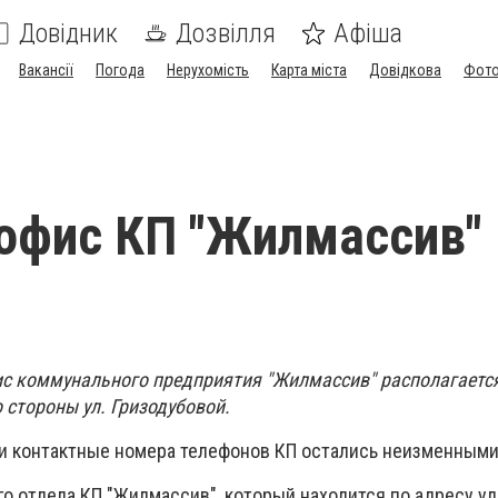
Довідник
Дозвілля
Афіша
Вакансії
Погода
Нерухомість
Карта міста
Довідкова
Фото
офис КП "Жилмассив"
ис коммунального предприятия "Жилмассив" располагается
со стороны ул. Гризодубовой.
 и контактные номера телефонов КП остались неизменными
го отдела КП "Жилмассив", который находится по адресу ул.