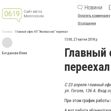
Новини
Оплатить коммуналку
Оголошення
Головна
Главный офис КП "Жилмассив" переехал
13:00, 27 квітня 2018 р.
Главный 
Богданова Юлия
переехал
С 23 апреля главный оф
ул. Гоголя, 136 А. Вход 
При этом график работы
А вот работа абонентско