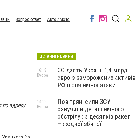
звіти
Вопрос-ответ
Авто / Мото
ОСТАННІ НОВИНИ
ЄС дасть Україні 1,4 млрд
16:18
Вчора
євро з заморожених активів
РФ після нічної атаки
Повітряні сили ЗСУ
14:19
 по адресу
Вчора
озвучили деталі нічного
обстрілу : з десятків ракет
– жодної збитої
.
 Урицкого 2,а