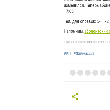
изменился. Теперь абоне
17:00
Тел. для справок: 5-11-2
Напомним,
абонентский 
Якщо ви помітили помилку, виділіть нео
#КП
#Жилмассив