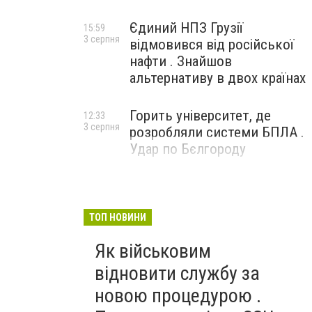
Єдиний НПЗ Грузії
15:59
3 серпня
відмовився від російської
нафти . Знайшов
альтернативу в двох країнах
Горить університет, де
12:33
3 серпня
розробляли системи БПЛА .
Удар по Бєлгороду
ТОП НОВИНИ
Як військовим
відновити службу за
новою процедурою .