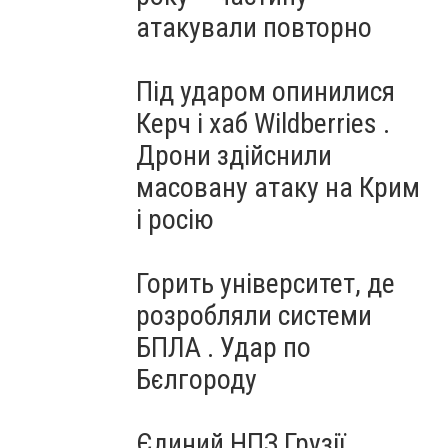
атакували повторно
Під ударом опинилися
Керч і хаб Wildberries .
Дрони здійснили
масовану атаку на Крим
і росію
Горить університет, де
розробляли системи
БПЛА . Удар по
Бєлгороду
Єдиний НПЗ Грузії