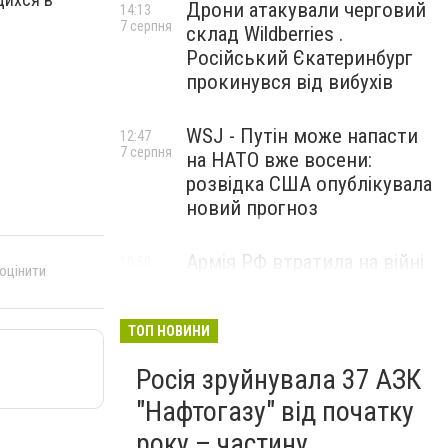
Дрони атакували черговий
14:13
7 серпня
склад Wildberries .
Російський Єкатеринбург
прокинувся від вибухів
WSJ - Путін може напасти
12:47
7 серпня
на НАТО вже восени:
розвідка США опублікувала
новий прогноз
Армія РФ втратила на війні
10:50
 оцінити
7 серпня
проти України ще 1210
військових і три засоби
ППО
ТОП НОВИНИ
Росія зруйнувала 37 АЗК
"Нафтогазу" від початку
року – частину