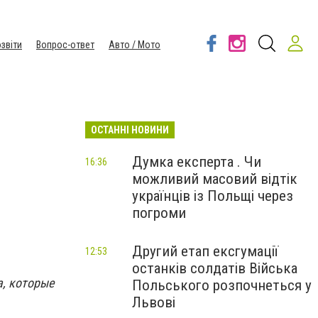
звіти
Вопрос-ответ
Авто / Мото
ОСТАННІ НОВИНИ
Думка експерта . Чи
16:36
можливий масовий відтік
українців із Польщі через
погроми
Другий етап ексгумації
12:53
останків солдатів Війська
а, которые
Польського розпочнеться у
Львові