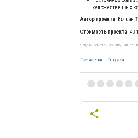
художественных ко
Автор проекта:
Богдан Т
Стоимость проекта:
40 
Якщо ви помітили помилку, виділіть нео
#рисование
#студия