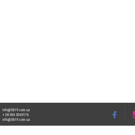
info@0619.com.ua
+ 38 063 0569176
info@0619.com.ua
Допускається цитування матеріалів без отримання попередньої згоди 0619.com.ua за