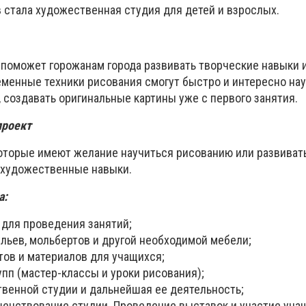
в стала художественная студия для детей и взрослых.
поможет горожанам города развивать творческие навыки 
менные техники рисования смогут быстро и интересно науч
о, создавать оригинальные картины уже с первого занятия.
проект
которые имеют желание научиться рисованию или развиват
 художественные навыки.
а:
для проведения занятий;
ульев, мольбертов и другой необходимой мебели;
тов и материалов для учащихся;
упп (мастер-классы и уроки рисования);
венной студии и дальнейшая ее деятельность;
енствование студии. Проведение выставок и участие уча