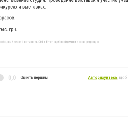
нкурсах и выставках.
арасов.
тыс. грн.
бхідний текст і натисніть Ctrl + Enter, щоб повідомити про це редакцію
0,0
Оцініть першим
Авторизуйтесь
, щоб