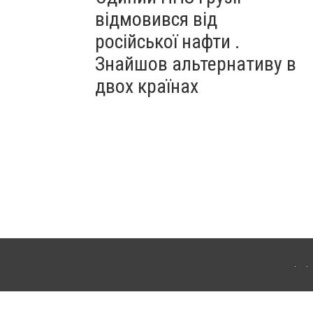
відмовився від
російської нафти .
Знайшов альтернативу в
двох країнах
ітополя. Для інтернет-видань обов'язкове розміщення прямого, відкритого для