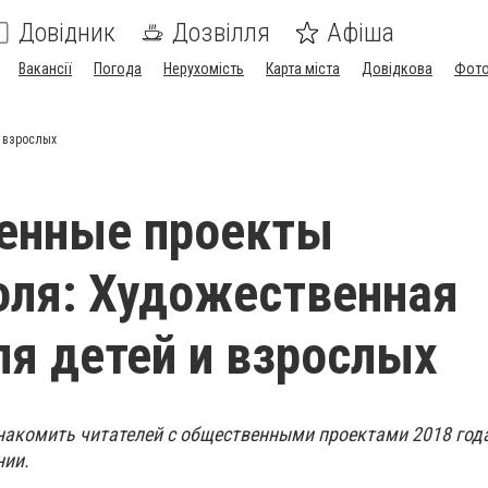
Довідник
Дозвілля
Афіша
Вакансії
Погода
Нерухомість
Карта міста
Довідкова
Фото
 взрослых
енные проекты
ля: Художественная
ля детей и взрослых
накомить читателей с общественными проектами 2018 год
нии.