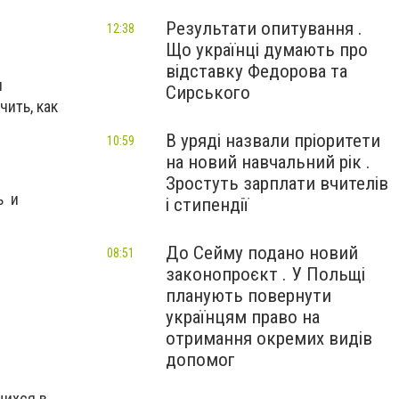
Результати опитування .
12:38
Що українці думають про
відставку Федорова та
и
Сирського
ить, как
В уряді назвали пріоритети
10:59
на новий навчальний рік .
Зростуть зарплати вчителів
ь и
і стипендії
До Сейму подано новий
08:51
законопроєкт . У Польщі
планують повернути
українцям право на
отримання окремих видів
допомог
щихся в