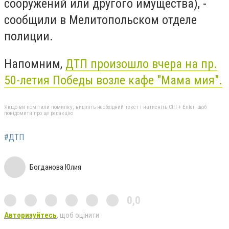
сооружений или другого имущества), -
сообщили в Мелитопольском отделе
полиции.
Напомним,
ДТП произошло вчера на пр.
50-летия Победы возле кафе "Мама мия".
Якщо ви помітили помилку, виділіть необхідний текст і натисніть Ctrl + Enter, щоб
повідомити про це редакцію
#ДТП
Богданова Юлия
0,0
Авторизуйтесь
, щоб оцінити