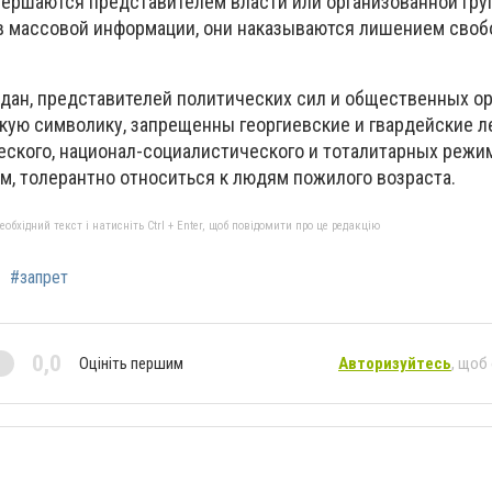
вершаются представителем власти или организованной гру
 массовой информации, они наказываются лишением своб
дан, представителей политических сил и общественных ор
кую символику, запрещенны георгиевские и гвардейские л
ского, национал-социалистического и тоталитарных режим
м, толерантно относиться к людям пожилого возраста.
бхідний текст і натисніть Ctrl + Enter, щоб повідомити про це редакцію
#запрет
0,0
Оцініть першим
Авторизуйтесь
, щоб