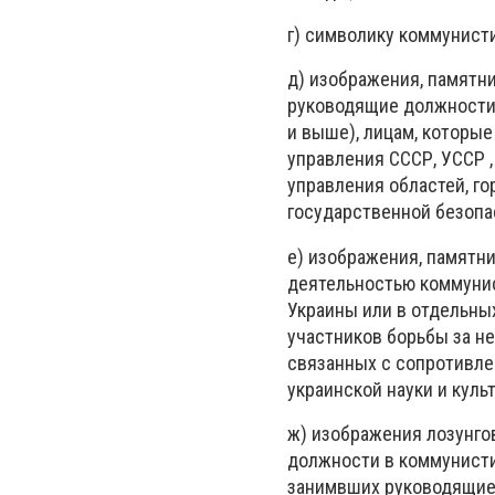
г) символику коммунист
д) изображения, памятн
руководящие должности 
и выше), лицам, которы
управления СССР, УССР ,
управления областей, го
государственной безопа
е) изображения, памятн
деятельностью коммунис
Украины или в отдельны
участников борьбы за не
связанных с сопротивле
украинской науки и куль
ж) изображения лозунго
должности в коммунисти
занимвших руководящие 