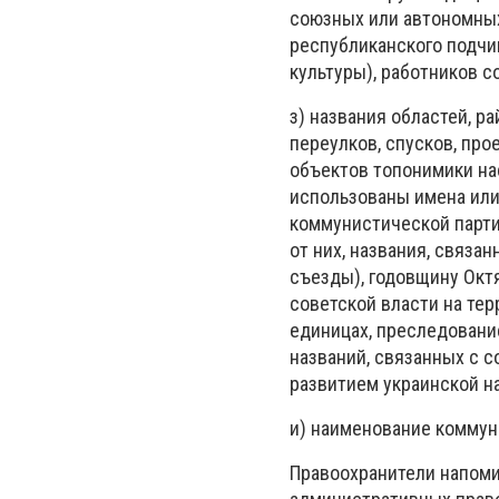
союзных или автономных 
республиканского подчин
культуры), работников с
з) названия областей, ра
переулков, спусков, про
объектов топонимики на
использованы имена ил
коммунистической парти
от них, названия, связ
съезды), годовщину Октя
советской власти на те
единицах, преследовани
названий, связанных с с
развитием украинской на
и) наименование коммун
Правоохранители напоми