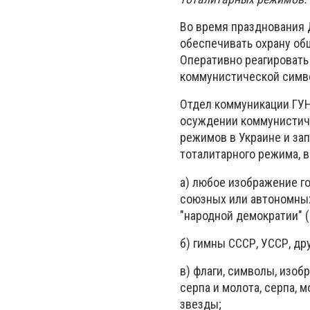
Во время празднования 
обеспечивать охрану об
Оперативно реагировать
коммунистической симво
Отдел коммуникации ГУН
осуждении коммунистиче
режимов в Украине и за
тоталитарного режима, 
а) любое изображение го
союзных или автономных
"народной демократии" 
б) гимны СССР, УССР, др
в) флаги, символы, изоб
серпа и молота, серпа, 
звезды;