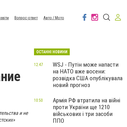
звіти
Вопрос-ответ
Авто / Мото
ОСТАННІ НОВИНИ
WSJ - Путін може напасти
12:47
на НАТО вже восени:
ание
розвідка США опублікувала
новий прогноз
Армія РФ втратила на війні
10:50
проти України ще 1210
ельства и не
військових і три засоби
стских»
ППО