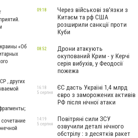
Через військові зв'язки з
09:18
т
Китаєм та рф США
приятий.
розширили санкції проти
м
Куби
Украины «Об
Дрони атакують
08:52
литарных
окупований Крим - у Керчі
ого
серія вибухів, у Феодосії
пожежа
СР , других
ЄС дасть Україні 1,4 млрд
16:18
зываемой
5 серпня
євро з заморожених активів
РФ після нічної атаки
 фрагменты;
Повітряні сили ЗСУ
14:19
я сочетание
5 серпня
озвучили деталі нічного
конечной
обстрілу : з десятків ракет