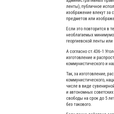
административных право
ленты), публичное испо
изображение влекут за 
предметов или изображе
Если это повторится в т
необлагаемых минимумов
георгиевской ленты или
А согласно ст.436-1 Уго
изготовление и распрос
коммунистического и на
Так, за изготовление, р
коммунистического, нац
числе в виде сувенирно
и автономных советских
свободы на срок до 5 л
без такового.