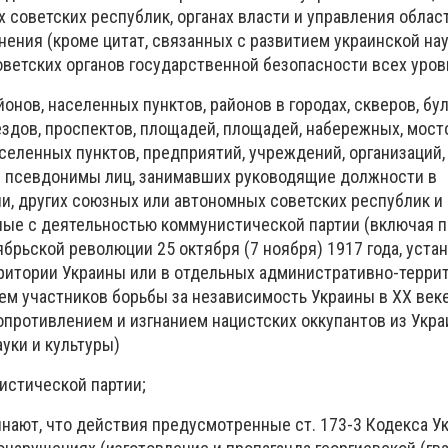
советских республик, органах власти и управления област
ения (кроме цитат, связанных с развитием украинской нау
оветских органов государственной безопасности всех уров
йонов, населенных пунктов, районов в городах, скверов, бул
ездов, проспектов, площадей, площадей, набережных, мосто
селенных пунктов, предприятий, учреждений, организаций,
и псевдонимы лиц, занимавших руководящие должности в
и, других союзных или автономных советских республик и
анные с деятельностью коммунистической партии (включая 
брьской революции 25 октября (7 ноября) 1917 года, уста
рритории Украины или в отдельных административно-терри
ем участников борьбы за независимость Украины в XX век
опротивлением и изгнанием нацистских оккупантов из Укра
уки и культуры)
истической партии;
нают, что действия предусмотренные ст. 173-3 Кодекса У