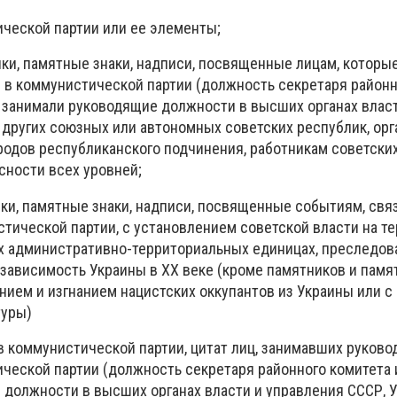
ической партии или ее элементы;
ики, памятные знаки, надписи, посвященные лицам, которы
в коммунистической партии (должность секретаря районн
е занимали руководящие должности в высших органах влас
 других союзных или автономных советских республик, орг
родов республиканского подчинения, работникам советски
сности всех уровней;
ики, памятные знаки, надписи, посвященные событиям, свя
тической партии, с установлением советской власти на т
х административно-территориальных единицах, преследо
зависимость Украины в XX веке (кроме памятников и памя
нием и изгнанием нацистских оккупантов из Украины или с
туры)
в коммунистической партии, цитат лиц, занимавших руков
ческой партии (должность секретаря районного комитета и
должности в высших органах власти и управления СССР, У