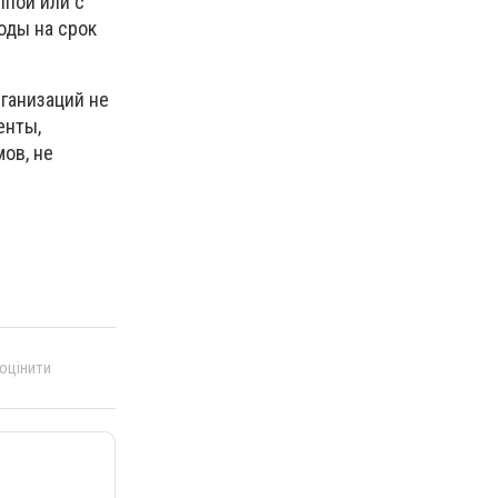
ппой или с
оды на срок
ганизаций не
енты,
ов, не
 оцінити