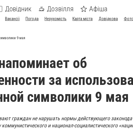
Довідник
Дозвілля
Афіша
Вакансії
Погода
Нерухомість
Карта міста
Довідкова
Фото
символики 9 мая
напоминает об
енности за использов
ной символики 9 мая
ают граждан не нарушать нормы действующего законодат
 коммунистического и национал-социалистического «наци