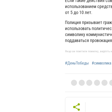
Если такие действия со
использованием средств
от 5 до 10 лет.
Полиция призывает граж
использовать политичес
символику коммунистиче
поддаваться провокация
Якщо ви помітили помилку, виділіть нео
#ДеньПобеды
#символика