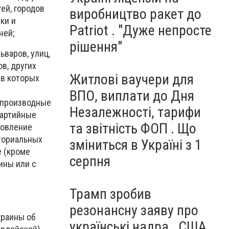
ей, городов
виробництво ракет до
ки и
Patriot . "Дуже непросте
ней;
рішення"
ьваров, улиц,
в, других
Житлові ваучери для
 в которых
ВПО, виплати до Дня
 производные
Незалежності, тарифи
партийные
та звітність ФОП . Що
новление
ториальных
зміниться в Україні з 1
е (кроме
серпня
ины или с
Трамп зробив
резонансну заяву про
краины об
українські надра . США