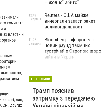
– жодної збитої
Reuters - США майже
12:43
е занимали
5 серпня
вичерпали запаси ракет
ого комитета
великої дальності
ти и
анах власти и
Bloomberg - рф провела
х органов
11:27
5 серпня
новий раунд таємних
зустрічей з Європою щодо
занным с
війни в Україні
ерритории
ванием
тных знаков,
 развитием
ТОП НОВИНИ
Трамп пояснив
одящие
затримку з передачею
 выше), лиц,
Україні ліцензій на
ССР , других