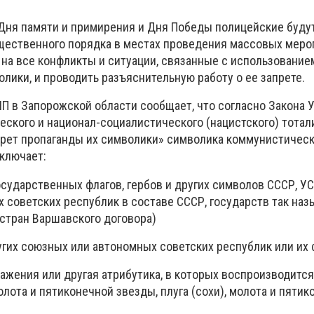
Дня памяти и примирения и Дня Победы полицейские буду
щественного порядка в местах проведения массовых меро
 на все конфликты и ситуации, связанные с использование
лики, и проводить разъяснительную работу о ее запрете.
П в Запорожской области сообщает, что согласно Закона 
ского и национал-социалистического (нацистского) тота
прет пропаганды их символики» символика коммунистическ
включает:
сударственных флагов, гербов и других символов СССР, УС
 советских республик в составе СССР, государств так на
(стран Варшавского договора)
угих союзных или автономных советских республик или их
ражения или другая атрибутика, в которых воспроизводитс
молота и пятиконечной звезды, плуга (сохи), молота и пяти