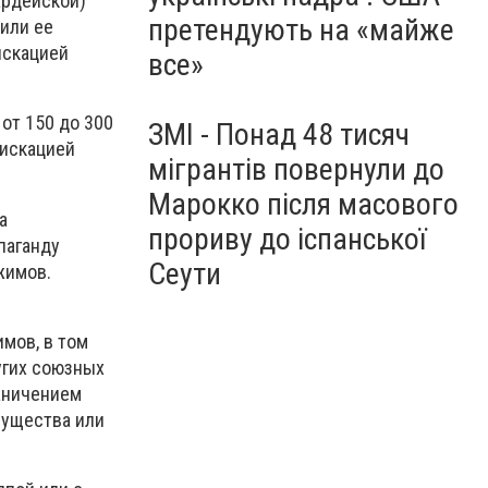
ардейской)
претендують на «майже
или ее
искацией
все»
от 150 до 300
ЗМІ - Понад 48 тисяч
фискацией
мігрантів повернули до
Марокко після масового
а
прориву до іспанської
паганду
Сеути
жимов.
мов, в том
угих союзных
раничением
мущества или