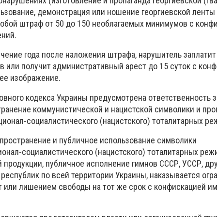
нарушениях (изготовление и пропаганда георгиевской (гв
льзование, демонстрация или ношение георгиевской ленты 
собой штраф от 50 до 150 необлагаемых минимумов с конф
ний.
ечение года после наложения штрафа, нарушитель заплатит 
 или получит административный арест до 15 суток с кон
 ее изображение.
ловного кодекса Украины предусмотрена ответственность з
транение коммунистической и нацистской символики и про
ционал-социалистического (нацистского) тоталитарных ре
аспространение и публичное использование символики
ионал-социалистического (нацистского) тоталитарных режи
й продукции, публичное исполнение гимнов СССР, УССР, др
 республик по всей территории Украины, наказывается ог
ет или лишением свободы на тот же срок с конфискацией и