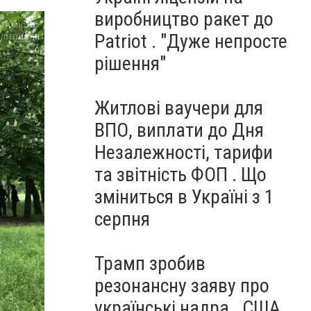
виробництво ракет до
Patriot . "Дуже непросте
рішення"
Житлові ваучери для
ВПО, виплати до Дня
Незалежності, тарифи
та звітність ФОП . Що
зміниться в Україні з 1
серпня
Трамп зробив
резонансну заяву про
українські надра . США