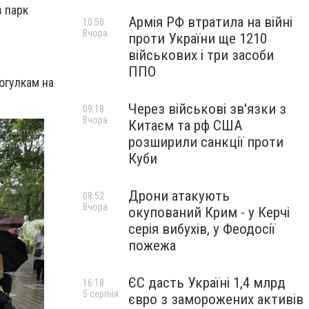
 парк
Армія РФ втратила на війні
10:50
Вчора
проти України ще 1210
військових і три засоби
ППО
рогулкам на
Через військові зв'язки з
09:18
Вчора
Китаєм та рф США
розширили санкції проти
Куби
Дрони атакують
08:52
Вчора
окупований Крим - у Керчі
серія вибухів, у Феодосії
пожежа
ЄС дасть Україні 1,4 млрд
16:18
5 серпня
євро з заморожених активів