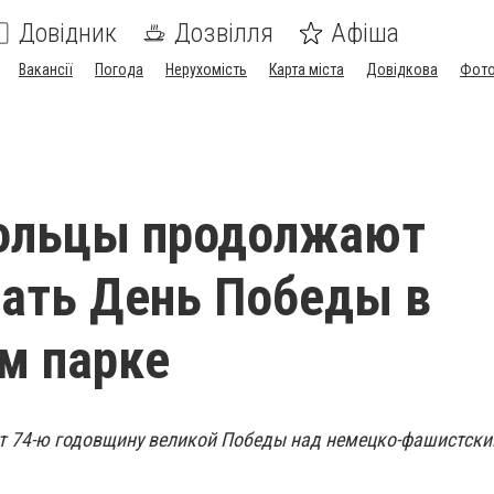
Довідник
Дозвілля
Афіша
Вакансії
Погода
Нерухомість
Карта міста
Довідкова
Фото
ольцы продолжают
ать День Победы в
м парке
 74-ю годовщину великой Победы над немецко-фашистск