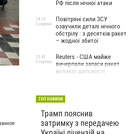
РФ після нічної атаки
Повітряні сили ЗСУ
14:19
5 серпня
озвучили деталі нічного
обстрілу : з десятків ракет
– жодної збитої
Reuters - США майже
12:43
5 серпня
вичерпали запаси ракет
великої дальності
ТОП НОВИНИ
Трамп пояснив
затримку з передачею
ванное
Україні ліцензій на