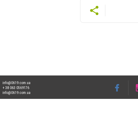
info@0619.com.ua
+ 38 063 0569176
info@0619.com.ua
Допускається цитування матеріалів без отримання попередньої згоди 0619.com.ua за
пошукових систем гіперпосилання на цитовані статті не нижче другого абзацу в тек
Матеріали з плашками "Новини компаній", "Промо", "Партнерський матеріал", "Партнер
Реклама на сайті
Франшиза 