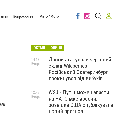
звіти
Вопрос-ответ
Авто / Мото
ОСТАННІ НОВИНИ
Дрони атакували черговий
14:13
Вчора
склад Wildberries .
Російський Єкатеринбург
прокинувся від вибухів
WSJ - Путін може напасти
12:47
Вчора
на НАТО вже восени:
ими
розвідка США опублікувала
новий прогноз