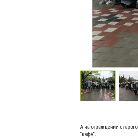
А на ограждении старог
"кафе".