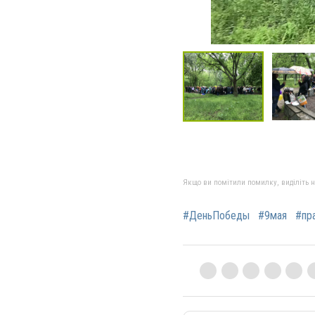
Якщо ви помітили помилку, виділіть нео
#ДеньПобеды
#9мая
#пр