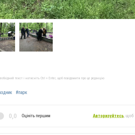
бхідний текст і натисніть Ctrl + Enter, щоб повідомити про це редакцію
аздник
#парк
0,0
Оцініть першим
Авторизуйтесь
, щоб