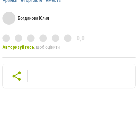
#рынки
#торговля
#места
Богданова Юлия
0,0
Авторизуйтесь
, щоб оцінити