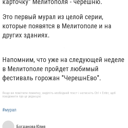
карточку" Мелитополя - черешню.
Это первый мурал из целой серии,
которые появятся в Мелитополе и на
других зданиях.
Напомним, что уже на следующей неделе
в Мелитополе пройдет любимый
фестиваль горожан "ЧерешнЕво".
Якщо ви помітили помилку, виділіть необхідний текст і натисніть Ctrl + Enter, щоб
повідомити про це редакцію
#мурал
Богданова Юлия