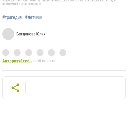
Якщо ви помітили помилку, виділіть необхідний текст і натисніть Ctrl + Enter, щоб
повідомити про це редакцію
#трагедия
#летчики
Богданова Юлия
Авторизуйтесь
, щоб оцінити