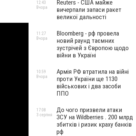
Reuters - США майже
12:43
Вчора
вичерпали запаси ракет
великої дальності
Bloomberg - рф провела
11:27
Вчора
новий раунд таємних
зустрічей з Європою щодо
війни в Україні
Армія РФ втратила на війні
10:59
Вчора
проти України ще 1130
військових і два засоби
ППО
До чого призвели атаки
17:08
3 серпня
ЗСУ на Wildberries . 200 млрд
збитків і ризик краху банків
рф