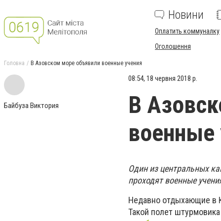
Новини
Оплатить коммуналку
Оголошення
Головна
В Азовском море объявили военные учения
08:54, 18 червня 2018 р.
В Азовск
Байбуза Виктория
военные 
Один из центральных ка
проходят военные учени
Недавно отдыхающие в К
Такой полет штурмовика