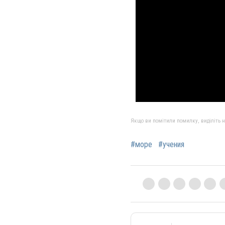
Якщо ви помітили помилку, виділіть нео
#море
#учения