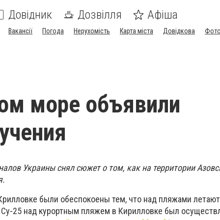
Довідник
Дозвілля
Афіша
Вакансії
Погода
Нерухомість
Карта міста
Довідкова
Фото
ом море объявили
учения
налов Украины снял сюжет о том, как на территории Азовс
я.
рилловке были обеспокоены тем, что над пляжами летают
 Су-25 над курортным пляжем в Кирилловке был осуществл