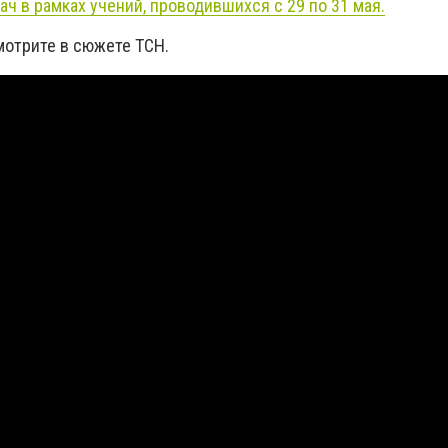
ач в рамках учений, проводившихся с 29 по 31 мая.
мотрите в сюжете ТСН.