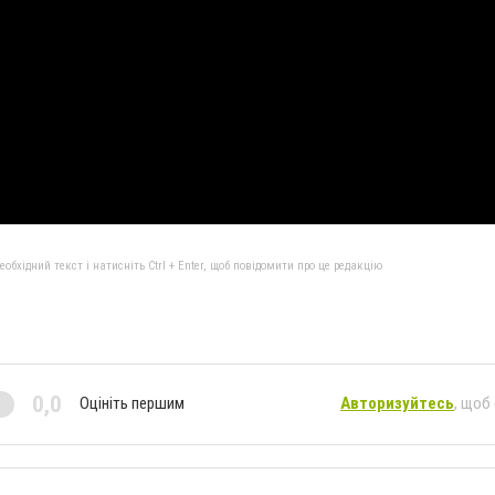
бхідний текст і натисніть Ctrl + Enter, щоб повідомити про це редакцію
0,0
Оцініть першим
Авторизуйтесь
, щоб