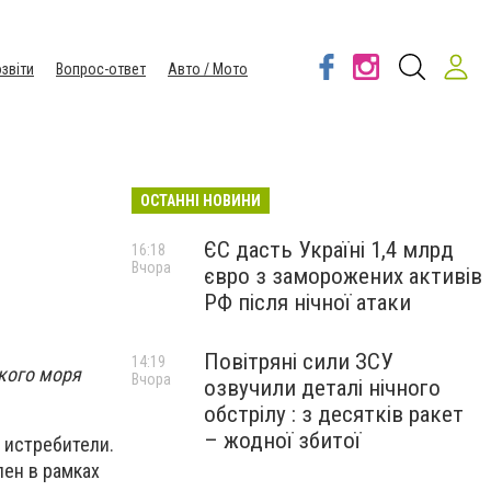
звіти
Вопрос-ответ
Авто / Мото
ОСТАННІ НОВИНИ
ЄС дасть Україні 1,4 млрд
16:18
Вчора
євро з заморожених активів
РФ після нічної атаки
Повітряні сили ЗСУ
14:19
кого моря
Вчора
озвучили деталі нічного
обстрілу : з десятків ракет
– жодної збитої
 истребители.
ен в рамках