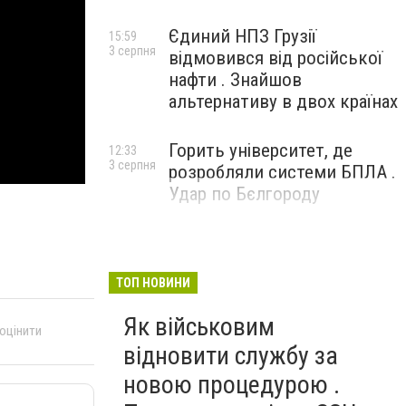
Єдиний НПЗ Грузії
15:59
3 серпня
відмовився від російської
нафти . Знайшов
альтернативу в двох країнах
Горить університет, де
12:33
3 серпня
розробляли системи БПЛА .
Удар по Бєлгороду
ТОП НОВИНИ
Як військовим
 оцінити
відновити службу за
новою процедурою .