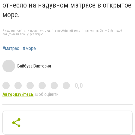
отнесло на надувном матрасе в открытое
море.
Якщо ви помітили помилку, виділіть необхідний текст і натисніть Ctrl + Enter, щоб
повідомити про це редакцію
#матрас
#море
Байбуза Виктория
0,0
Авторизуйтесь
, щоб оцінити