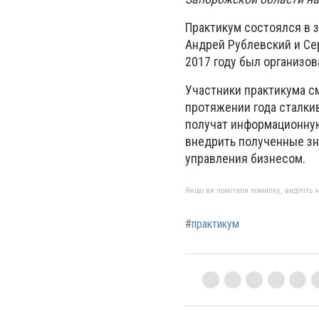
Практикум состоялся в 
Андрей Рублевский и Се
2017 году был организов
Участники практикума с
протяжении года сталки
получат информационную
внедрить полученные зн
управления бизнесом.
Якщо ви помітили помилку, виділіть нео
#практикум