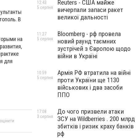
Reuters - США майже
12:43
5 серпня
вичерпали запаси ракет
сультанты
великої дальності
тополь. В
Bloomberg - рф провела
11:27
торыми на
5 серпня
новий раунд таємних
развития,
зустрічей з Європою щодо
практике
війни в Україні
я для
Армія РФ втратила на війні
10:59
5 серпня
проти України ще 1130
військових і два засоби
ППО
До чого призвели атаки
17:08
3 серпня
ЗСУ на Wildberries . 200 млрд
 оцінити
збитків і ризик краху банків
рф