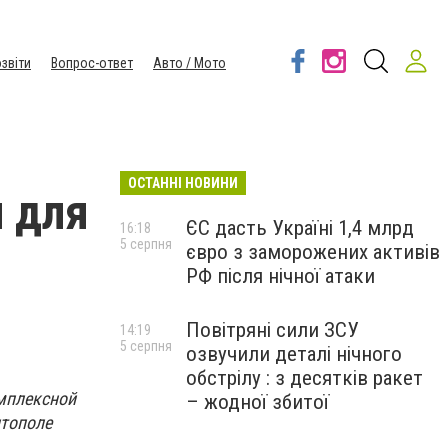
звіти
Вопрос-ответ
Авто / Мото
ОСТАННІ НОВИНИ
и для
ЄС дасть Україні 1,4 млрд
16:18
5 серпня
євро з заморожених активів
РФ після нічної атаки
Повітряні сили ЗСУ
14:19
5 серпня
озвучили деталі нічного
обстрілу : з десятків ракет
мплексной
– жодної збитої
итополе