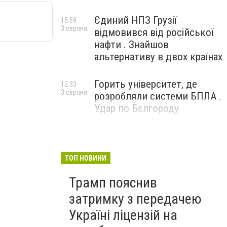
Єдиний НПЗ Грузії
15:59
3 серпня
відмовився від російської
нафти . Знайшов
альтернативу в двох країнах
Горить університет, де
12:33
3 серпня
розробляли системи БПЛА .
Удар по Бєлгороду
ТОП НОВИНИ
Трамп пояснив
затримку з передачею
Україні ліцензій на