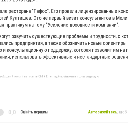
зале ресторана "Пафос". Его провели лицензированные кон
ргей Култишев. Это не первый визит консультантов в Мели
ан практикум на тему "Усиление доходности компании".
могут озвучить существующие проблемы и трудности, с ко
вались предприятия, а также обозначить новые ориентиры 
 и консультационную поддержку, которая позволит им на 
ания, использовать эффективные и нестандартные решени
бхідний текст і натисніть Ctrl + Enter, щоб повідомити про це редакцію
0,0
Оцініть першим
Авторизуйтесь
, щоб