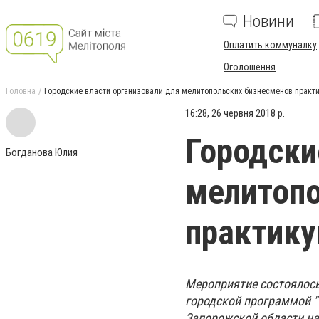
Новини
Оплатить коммуналку
Оголошення
Головна
Городские власти организовали для мелитопольских бизнесменов практи
16:28, 26 червня 2018 р.
Городски
Богданова Юлия
мелитопо
практику
Мероприятие состоялос
городской программой "
Запорожской области на