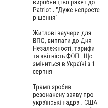
виробництво ракет до
Patriot . "Дуже непросте
рішення"
Житлові ваучери для
ВПО, виплати до Дня
Незалежності, тарифи
та звітність ФОП . Що
зміниться в Україні з 1
серпня
Трамп зробив
резонансну заяву про
українські надра . США