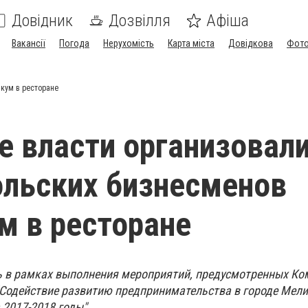
Довідник
Дозвілля
Афіша
Вакансії
Погода
Нерухомість
Карта міста
Довідкова
Фото
кум в ресторане
е власти организовал
льских бизнесменов
м в ресторане
ь в рамках выполнения мероприятий, предусмотренных Ко
Содействие развитию предпринимательства в городе Мел
 2017-2018 годы".