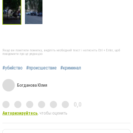
Якщо ви помітили помилку, виділіть необхідний текст і натисніть Ctrl + Enter, щоб
повідомити про це редакцію
#убийство
#происшествие
#криминал
Богданова Юлия
0,0
Авторизируйтесь
, чтобы оценить