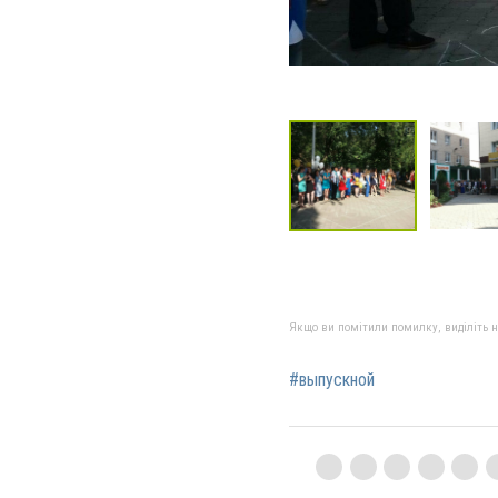
Якщо ви помітили помилку, виділіть нео
#выпускной