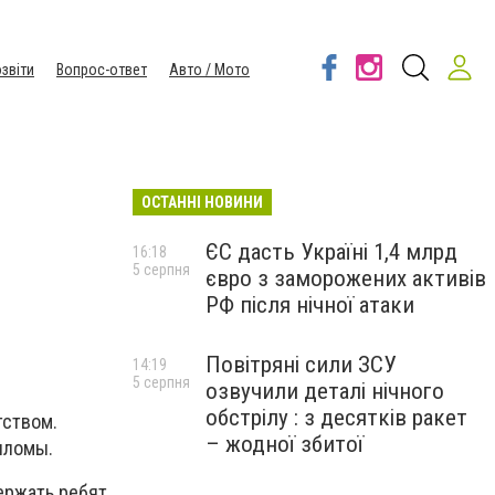
звіти
Вопрос-ответ
Авто / Мото
ОСТАННІ НОВИНИ
ЄС дасть Україні 1,4 млрд
16:18
5 серпня
євро з заморожених активів
РФ після нічної атаки
Повітряні сили ЗСУ
14:19
5 серпня
озвучили деталі нічного
обстрілу : з десятків ракет
тством.
– жодної збитої
пломы.
ержать ребят