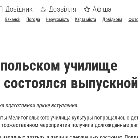
Довідник
Дозвілля
Афіша
Вакансії
Погода
Нерухомість
Карта міста
Довідкова
Фото
опольском училище
 состоялся выпускной
я подготовили яркие вступления.
енты Мелитопольского училища культуры попрощались с де
а торжественном мероприятии получили долгожданные ди
 нарядных платьях, а парни в сдержанных костюмах. Подд