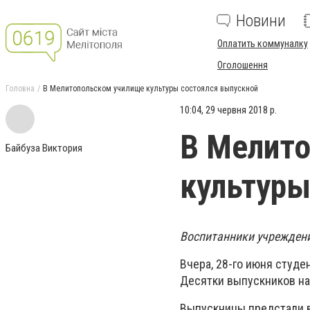
Новини
Оплатить коммуналку
Оголошення
Головна
В Мелитопольском училище культуры состоялся выпускной
10:04, 29 червня 2018 р.
В Мелит
Байбуза Виктория
культуры
Воспитанники учреждени
Вчера, 28-го июня студ
Десятки выпускников н
Выпускницы предстали в