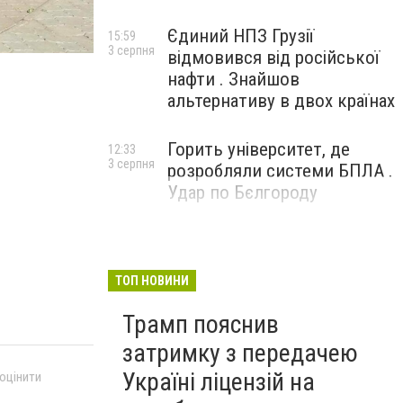
Єдиний НПЗ Грузії
15:59
3 серпня
відмовився від російської
нафти . Знайшов
альтернативу в двох країнах
Горить університет, де
12:33
3 серпня
розробляли системи БПЛА .
Удар по Бєлгороду
ТОП НОВИНИ
Трамп пояснив
затримку з передачею
Україні ліцензій на
 оцінити