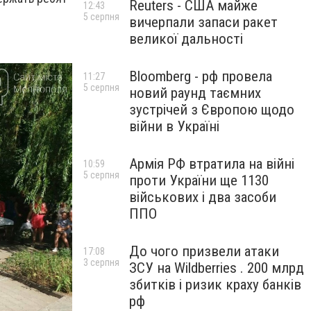
Reuters - США майже
12:43
5 серпня
вичерпали запаси ракет
великої дальності
Bloomberg - рф провела
11:27
5 серпня
новий раунд таємних
зустрічей з Європою щодо
війни в Україні
Армія РФ втратила на війні
10:59
5 серпня
проти України ще 1130
військових і два засоби
ППО
До чого призвели атаки
17:08
3 серпня
ЗСУ на Wildberries . 200 млрд
збитків і ризик краху банків
рф