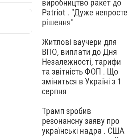
виробництво ракет до
Patriot . "Дуже непросте
рішення"
Житлові ваучери для
ВПО, виплати до Дня
Незалежності, тарифи
та звітність ФОП . Що
зміниться в Україні з 1
серпня
Трамп зробив
резонансну заяву про
українські надра . США